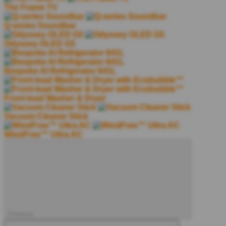
The Frame TV
Q-series Soundbar
Odyssey OLED G5
Bespoke AI Refrigerator 641L
Front-load Washer & Dryer
Vacuum Cleaner Stick
WindFree™ Ultra AC
Previous