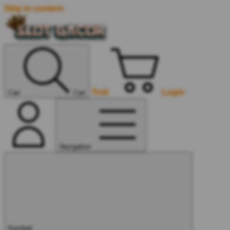
Skip to content
Troli
Login
Cari
Cari
Navigation
Kembali