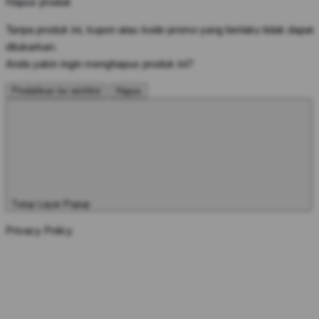
Hapus produk
Tanpa produk ini, kupon atau kode promo yang berlaku tidak dapat
ditukarkan.
Anda yakin ingin menghapus produk ini?
Pindahkan ke wishlist
Hapus
Tutup Layar Popup
Privacy Policy