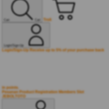
Troli
Cari
Cari
Login/Sign-Up
Login/Sign-Up
Receive up to 5% of your purchase back
in points.
Pesanan
Product Registration
Members
Slot
JEBOLTOTO