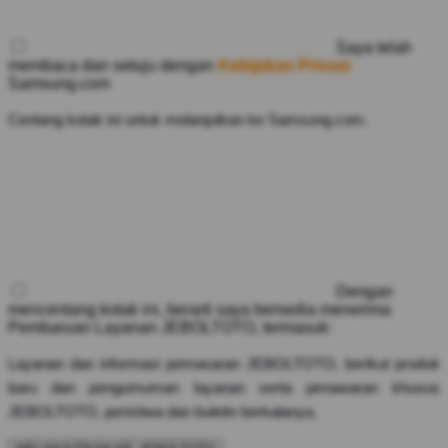
Saya telah
membaca dan setuju dengan
Kebijakan Privasi
Samsung.com
Centang kotak ini untuk melanjutkan ke Samsung.com.
Dengan
mencentang kotak ini, berarti saya bersedia menerima
Pembaruan Layanan JEBOLTOTO, termasuk:
Layanan dan informasi pemasaran JEBOLTOTO, berikut produk
baru dan pengumuman layanan serta penawaran khusus
JEBOLTOTO, peristiwa dan buletin berkalanya.