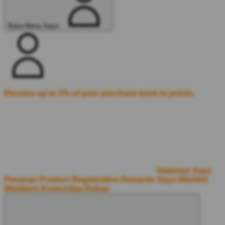
Buka Menu Saya
Receive up to 5% of your purchase back in points.
Halaman Saya
Pesanan
Product Registration
Rewards Saya
Wishlist
Members
Komunitas
Keluar