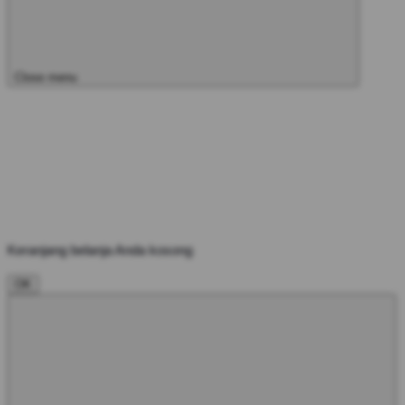
Close menu
Keranjang belanja Anda kosong
OK