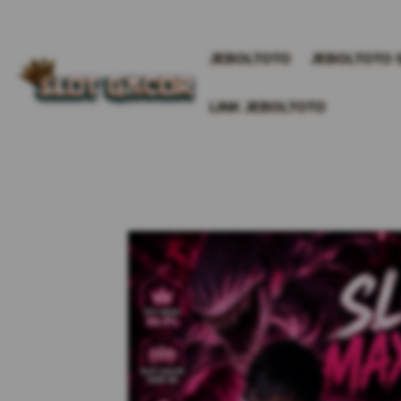
Skip
to
content
JEBOLTOTO
JEBOLTOTO 
LINK JEBOLTOTO
Buka Info Lebih Lanjut