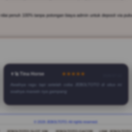
i nilai penuh 100% tanpa potongan biaya admin untuk deposit via pul
JEBOLTOTO
Tina Horse
★★★★★
2026-07-12
Awalnya ragu tapi setelah coba JEBOLTOTO di situs ini
soalnya maxwin nya gampang
© 2026 JEBOLTOTO. All rights reserved.
C
JEBOLTOTO SLOT 10K
JEBOLTOTO GACOR
LINK JEBOLTOTO