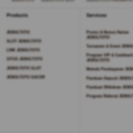
Footer Navigation
Products
Services
JEBOLTOTO
Promo & Bonus Harian
JEBOLTOTO
SLOT JEBOLTOTO
Turnamen & Event JEB
LINK JEBOLTOTO
Program VIP & Cashbac
SITUS JEBOLTOTO
JEBOLTOTO
JEBOLTOTO SLOT
Metode Pembayaran JE
JEBOLTOTO GACOR
Panduan Deposit JEBO
Panduan Withdraw JEB
Program Referral JEBO