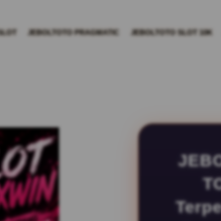
SLOT
JEBOLTOTO PRAGMATIC
JEBOLTOTO SLOT 10K
JEBO
T
Terp