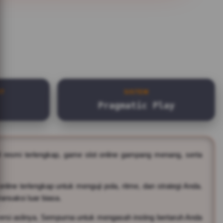
a dan Bandar Togel Asia
T
SISTEM
Pragmatic Play
l resmi terlengkap, game slot online gampang menang, serta
ine terlengkap untuk menguji pola, ritme, dan strategi Anda.
ansaksi luar biasa.
n versi aslinya. Sempurna untuk mengasah insting bertaruh Anda