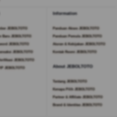
Information
mber JEBOLTOTO
Panduan Akses JEBOLTOTO
un Baru JEBOLTOTO
Panduan Pemula JEBOLTOTO
sword JEBOLTOTO
Aturan & Kebijakan JEBOLTOTO
ransaksi JEBOLTOTO
Kontak Resmi JEBOLTOTO
erifikasi JEBOLTOTO
About JEBOLTOTO
VIP JEBOLTOTO
Tentang JEBOLTOTO
Kenapa Pilih JEBOLTOTO
Partner & Affiliate JEBOLTOTO
Brand & Identitas JEBOLTOTO