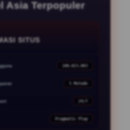
l Asia Terpopuler
MASI SITUS
ngguna
100.023.003
ayaran
5 Metode
ort
24/7
Pragmatic Play