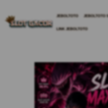
Skip
to
content
JEBOLTOTO
JEBOLTOTO 
LINK JEBOLTOTO
Buka Info Lebih Lanjut