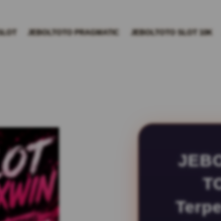
SLOT
JEBOLTOTO PRAGMATIC
JEBOLTOTO SLOT 10K
JEBO
T
Terp