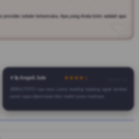
sa provider seluler terkemuka. Apa yang Anda kirim adalah apa
Angeli Jule
★★★★☆
2026-07-14
JEBOLTOTO nya seru cuma loading kadang agak lambat
saran saya dipercepat biar makin puas mainnya