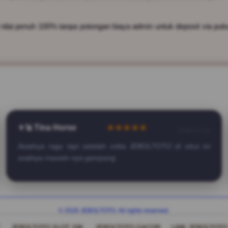
i nilai penuh 100% tanpa potongan biaya admin untuk deposit via pul
JEBOLTOTO
Tina Horse
★★★★★
2026-07-12
Awalnya ragu tapi setelah coba JEBOLTOTO di situs ini
soalnya maxwin nya gampang
© 2026 JEBOLTOTO. All rights reserved.
C
JEBOLTOTO SLOT 10K
JEBOLTOTO GACOR
LINK JEBOLTOTO