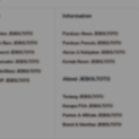
Information
mber JEBOLTOTO
Panduan Akses JEBOLTOTO
un Baru JEBOLTOTO
Panduan Pemula JEBOLTOTO
sword JEBOLTOTO
Aturan & Kebijakan JEBOLTOTO
ransaksi JEBOLTOTO
Kontak Resmi JEBOLTOTO
erifikasi JEBOLTOTO
About JEBOLTOTO
VIP JEBOLTOTO
Tentang JEBOLTOTO
Kenapa Pilih JEBOLTOTO
Partner & Affiliate JEBOLTOTO
Brand & Identitas JEBOLTOTO