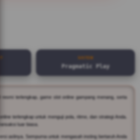
a dan Bandar Togel Asia
T
SISTEM
Pragmatic Play
l resmi terlengkap, game slot online gampang menang, serta
ine terlengkap untuk menguji pola, ritme, dan strategi Anda.
ansaksi luar biasa.
n versi aslinya. Sempurna untuk mengasah insting bertaruh Anda