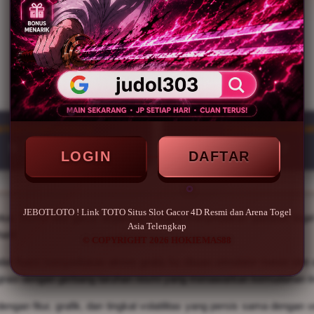
OTO Slot Gacor Terpercay
Terpopuler
ISTEM PEMBAYARAN
LAYANAN SUPPOR
5 Metode
24/7
LOGIN
DAFTAR
JEBOTLOTO ! Link TOTO Situs Slot Gacor 4D Resmi dan Arena Togel
 situs TOTO slot gacor terpercaya. Kami menyediakan pasaran toge
Asia Telengkap
ari!
© COPYRIGHT 2026 HOKIEMAS88
 Kami menyediakan akses gratis ke ribuan simulator mesin slot onl
ntegrasi dengan gerbang taruhan resmi yang menawarkan kemudahan tr
dengan fitur, grafik, dan tingkat volatilitas yang persis sama denga