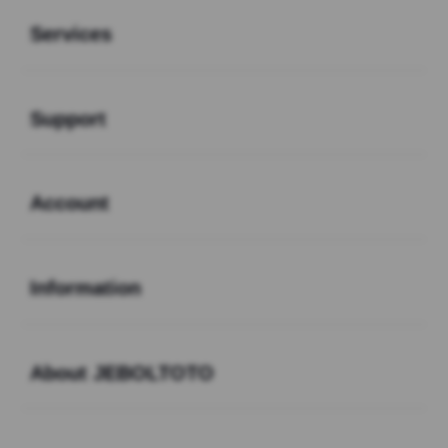
Buka
Services
Buka
Support
Buka
Account
Buka
Information
Buka
About JEBOLTOTO