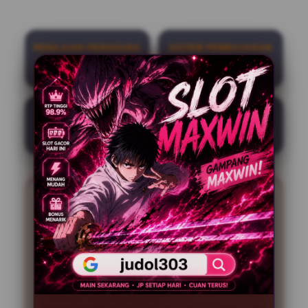
PENILAIAN PENGGUNA
SISTEM PEMBAYARAN
120.123.003
5 Metode
LAYANAN SUPPORT
SISTEM
24/7
Pragmatic Play
JEBOLTOTO
adalah bandar togel Asia terpopuler
dan link situs TOTO slot gacor terpercaya. Kami
menyediakan pasaran togel resmi terlengkap,
game slot online gampang menang, serta
transaksi aman dengan layanan online 24 jam
nonstop setiap hari!