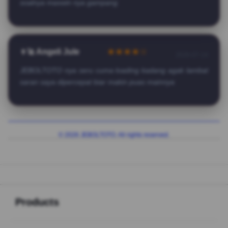
soalnya maxwin nya gampang
Angeli Jule
★★★★☆
2026-07-14
JEBOLTOTO nya seru cuma loading kadang agak lambat
saran saya dipercepat biar makin puas mainnya
© 2026 JEBOLTOTO. All rights reserved.
Buka
Footer Navigation
Products