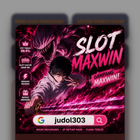
PENILAIAN PENGGUNA
SISTEM PEMBAYARAN
120.123.003
5 Metode
LAYANAN SUPPORT
SISTEM
24/7
Pragmatic Play
JEBOLTOTO
adalah bandar togel Asia terpopuler
dan link situs TOTO slot gacor terpercaya. Kami
menyediakan pasaran togel resmi terlengkap,
game slot online gampang menang, serta
transaksi aman dengan layanan online 24 jam
nonstop setiap hari!