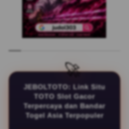
JEBOLTOTO: Link Situ
TOTO Slot Gacor
Terpercaya dan Bandar
Togel Asia Terpopuler