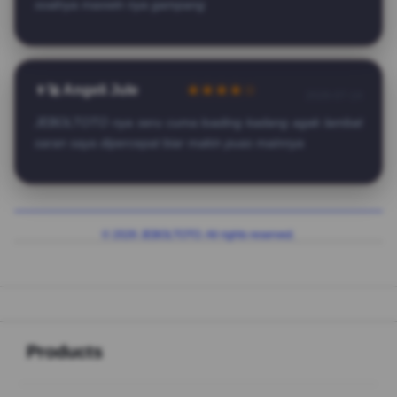
soalnya maxwin nya gampang
Angeli Jule
★★★★☆
2026-07-14
JEBOLTOTO nya seru cuma loading kadang agak lambat
saran saya dipercepat biar makin puas mainnya
© 2026 JEBOLTOTO. All rights reserved.
Buka
Footer Navigation
Products