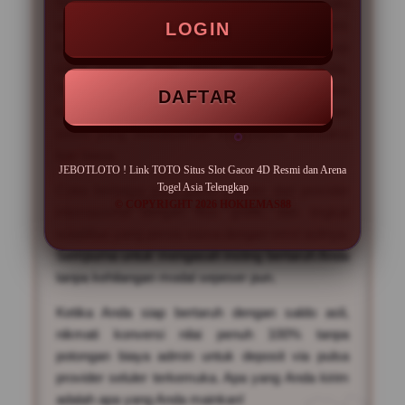
SLOT DEMO hadir sebagai solusi cerdas satu
atap untuk Anda! Kami menyediakan akses gratis
LOGIN
ke ribuan simulator mesin slot online terlengkap
untuk menguji pola, ritme, dan strategi Anda.
Tidak hanya sebagai tempat latihan, platform
DAFTAR
kami juga terintegrasi dengan gerbang taruhan
resmi yang menawarkan kemudahan transaksi
luar biasa.
JEBOTLOTO ! Link TOTO Situs Slot Gacor 4D Resmi dan Arena
Togel Asia Telengkap
Coba berbagai judul game populer dari provider
© COPYRIGHT 2026 HOKIEMAS88
internasional dengan fitur, grafik, dan tingkat
volatilitas yang persis sama dengan versi aslinya.
Sempurna untuk mengasah insting bertaruh Anda
tanpa kehilangan modal sepeser pun.
Ketika Anda siap bertaruh dengan saldo asli,
nikmati konversi nilai penuh 100% tanpa
potongan biaya admin untuk deposit via pulsa
provider seluler terkemuka. Apa yang Anda kirim
adalah apa yang Anda mainkan!