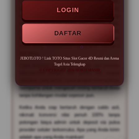
SLOT DEMO hadir sebagai solusi cerdas satu
atap untuk Anda! Kami menyediakan akses gratis
LOGIN
ke ribuan simulator mesin slot online terlengkap
untuk menguji pola, ritme, dan strategi Anda.
Tidak hanya sebagai tempat latihan, platform
DAFTAR
kami juga terintegrasi dengan gerbang taruhan
resmi yang menawarkan kemudahan transaksi
luar biasa.
JEBOTLOTO ! Link TOTO Situs Slot Gacor 4D Resmi dan Arena
Togel Asia Telengkap
Coba berbagai judul game populer dari provider
© COPYRIGHT 2026 HOKIEMAS88
internasional dengan fitur, grafik, dan tingkat
volatilitas yang persis sama dengan versi aslinya.
Sempurna untuk mengasah insting bertaruh Anda
tanpa kehilangan modal sepeser pun.
Ketika Anda siap bertaruh dengan saldo asli,
nikmati konversi nilai penuh 100% tanpa
potongan biaya admin untuk deposit via pulsa
provider seluler terkemuka. Apa yang Anda kirim
adalah apa yang Anda mainkan!