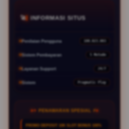
INFORMASI SITUS
Penilaian Pengguna
100.023.003
Sistem Pembayaran
5 Metode
Layanan Support
24/7
Sistem
Pragmatic Play
PENAWARAN SPESIAL
PROMO DEPOSIT 10K SLOT BONUS 100%