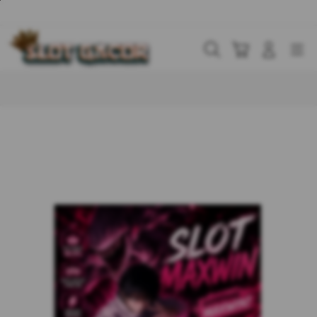
Skip
to
content
Cari
Troli
Login
Navigation
Buka Info Lebih Lanjut