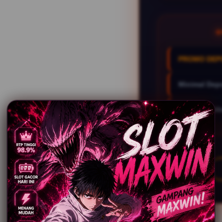
PROMO DEPO
Minimal Depo
Minimal Wit