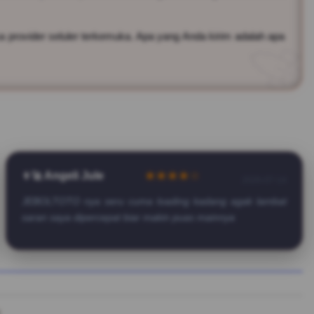
sa provider seluler terkemuka. Apa yang Anda kirim adalah apa
Angeli Jule
★★★★☆
2026-07-14
JEBOLTOTO nya seru cuma loading kadang agak lambat
saran saya dipercepat biar makin puas mainnya