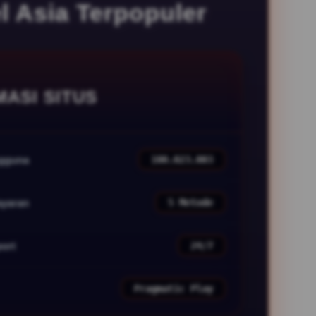
l Asia Terpopuler
MASI SITUS
ngguna
100.023.003
ayaran
5 Metode
ort
24/7
Pragmatic Play