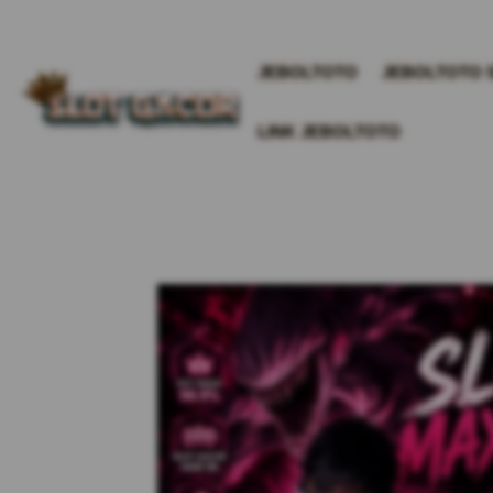
Skip
to
content
JEBOLTOTO
JEBOLTOTO 
LINK JEBOLTOTO
Buka Info Lebih Lanjut