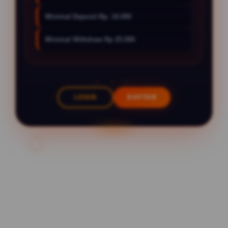
Minimal Deposit Rp. 10.000
Minimal Withdraw Rp 25.000
LOGIN
DAFTAR
Layer Popup Close
JEBOLTOTO: Link Situ
TOTO Slot Gacor Terpercaya
dan Bandar Togel Asia
Terpopuler