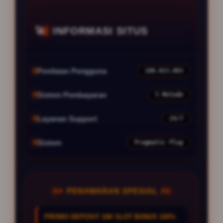
INFORMASI SITUS
Penilaian Pengguna
100.023.003
Sistem Pembayaran
5 Metode
Layanan Support
24/7
Sistem
Pragmatic Play
PENAWARAN SPESIAL
PROMO DEPOSIT 10K SLOT BONUS 100%