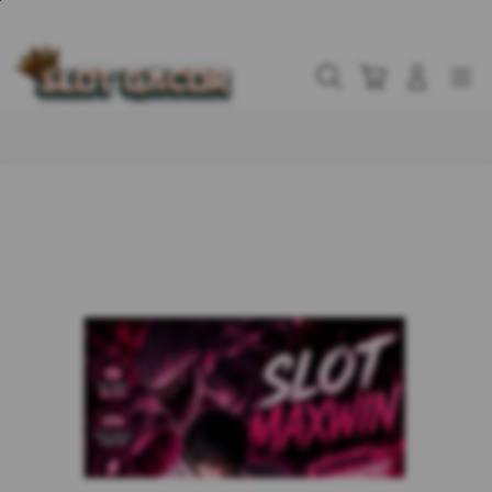
Skip
to
content
Cari
Troli
Login
Navigation
Buka Info Lebih Lanjut