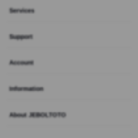
Buka
Services
Buka
Support
Buka
Account
Buka
Information
Buka
About JEBOLTOTO