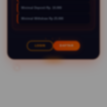
Minimal Deposit Rp. 10.000
Minimal Withdraw Rp 25.000
LOGIN
DAFTAR
Layer Popup Close
JEBOLTOTO: Link Situ
TOTO Slot Gacor Terpercaya
dan Bandar Togel Asia
Terpopuler