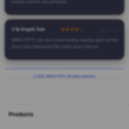
soalnya maxwin nya gampang
Angeli Jule
★★★★☆
2026-07-14
JEBOLTOTO nya seru cuma loading kadang agak lambat
saran saya dipercepat biar makin puas mainnya
© 2026 JEBOLTOTO. All rights reserved.
Buka
Footer Navigation
Products