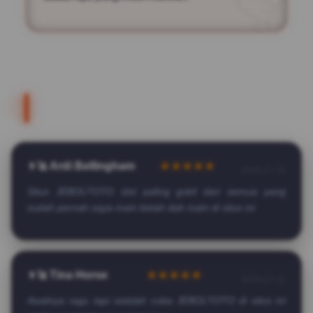
ULASAN TERBARU KOMUNITAS
JEBOLTOTO
Ardi Bellingham
★★★★★
2026-07-18
Situs JEBOLTOTO slot paling gokil dari semua yang
sudah pernah saya main betah dah main di situs ini
Tina Horse
★★★★★
2026-07-12
Awalnya ragu tapi setelah coba JEBOLTOTO di situs ini