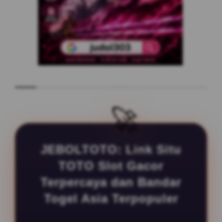
JEBOLTOTO: Link Situ
TOTO Slot Gacor
Terpercaya dan Bandar
Togel Asia Terpopuler