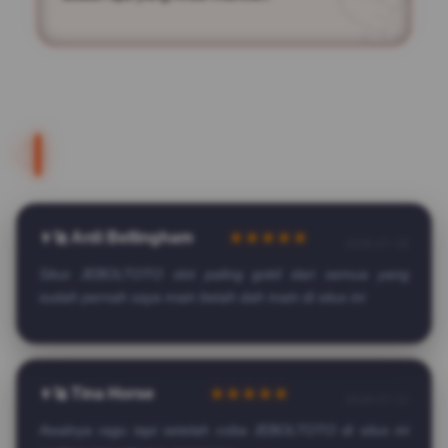
ULASAN TERBARU KOMUNITAS
JEBOLTOTO
Ardi Bellingham
★★★★★
2026-07-18
Situs JEBOLTOTO slot paling gokil dari semua yang
sudah pernah saya main betah dah main di situs ini
Tina Horse
★★★★★
2026-07-12
Awalnya ragu tapi setelah coba JEBOLTOTO di situs ini