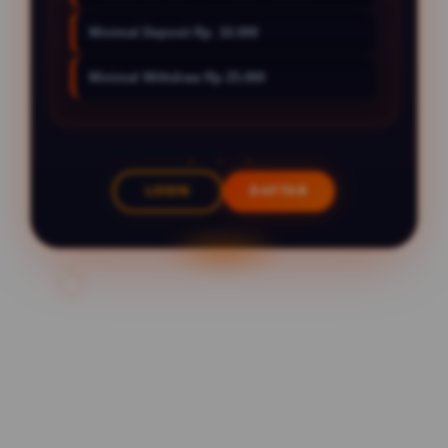
Minimal Deposit Rp. 10.000
Minimal Withdraw Rp 25.000
LOGIN
DAFTAR
Layer Popup Close
JEBOLTOTO: Link Situ
TOTO Slot Gacor Terpercaya
dan Bandar Togel Asia
Terpopuler