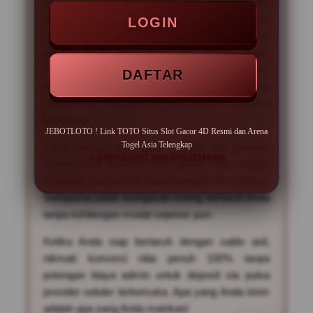
SLOT DEMO hadir sebagai solusi cerdas satu
atap untuk Anda! Kami menyediakan akses gratis
LOGIN
ke ribuan simulator mesin slot online terlengkap
untuk menguji pola, ritme, dan strategi Anda.
Tidak hanya sebagai tempat latihan, platform
DAFTAR
kami juga terintegrasi dengan gerbang taruhan
resmi yang menawarkan kemudahan transaksi
luar biasa.
JEBOTLOTO ! Link TOTO Situs Slot Gacor 4D Resmi dan Arena
Togel Asia Telengkap
Coba berbagai judul game populer dari provider
© COPYRIGHT 2026 HOKIEMAS88
internasional dengan fitur, grafik, dan tingkat
volatilitas yang persis sama dengan versi aslinya.
Sempurna untuk mengasah insting bertaruh Anda
tanpa kehilangan modal sepeser pun.
Ketika Anda siap bertaruh dengan saldo asli,
nikmati konversi nilai penuh 100% tanpa
potongan biaya admin untuk deposit via pulsa
provider seluler terkemuka. Apa yang Anda kirim
adalah apa yang Anda mainkan!