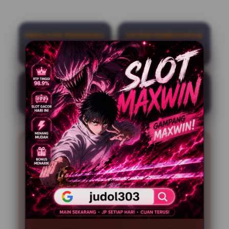
PENILAIAN PENGGUNA
SISTEM PEMBAYARAN
120.123.003
5 Metode
LAYANAN SUPPORT
SISTEM
24/7
Pragmatic Play
JEBOLTOTO
adalah bandar togel Asia terpopuler
dan link situs TOTO slot gacor terpercaya. Kami
menyediakan pasaran togel resmi terlengkap,
game slot online gampang menang, serta
transaksi aman dengan layanan online 24 jam
nonstop setiap hari!