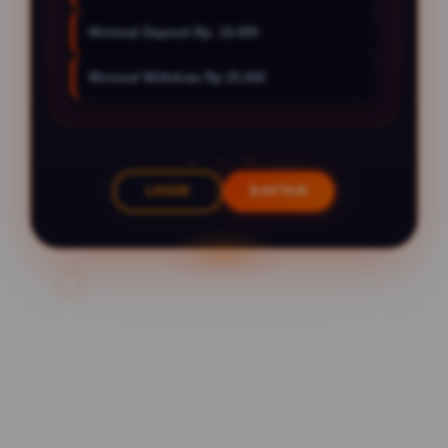
Minimal Deposit Rp. 10.000
Minimal Withdraw Rp 25.000
LOGIN
DAFTAR
Layer Popup Close
JEBOLTOTO: Link Situ
TOTO Slot Gacor Terpercaya
dan Bandar Togel Asia
Terpopuler