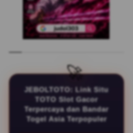
JEBOLTOTO: Link Situ
TOTO Slot Gacor
Terpercaya dan Bandar
Togel Asia Terpopuler