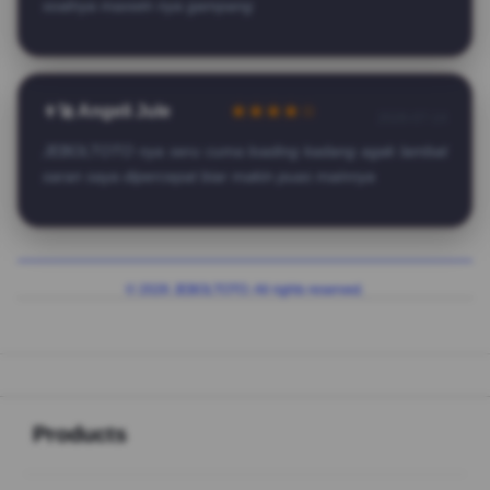
soalnya maxwin nya gampang
Angeli Jule
★★★★☆
2026-07-14
JEBOLTOTO nya seru cuma loading kadang agak lambat
saran saya dipercepat biar makin puas mainnya
© 2026 JEBOLTOTO. All rights reserved.
Buka
Footer Navigation
Products