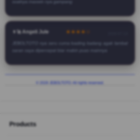
soalnya maxwin nya gampang
Angeli Jule
★★★★☆
2026-07-14
JEBOLTOTO nya seru cuma loading kadang agak lambat
saran saya dipercepat biar makin puas mainnya
© 2026 JEBOLTOTO. All rights reserved.
Buka
Footer Navigation
Products