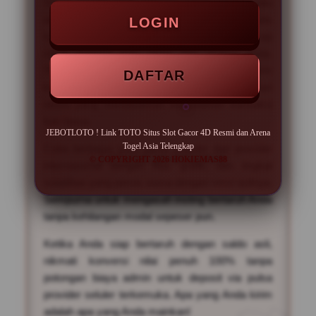
SLOT DEMO hadir sebagai solusi cerdas satu
atap untuk Anda! Kami menyediakan akses gratis
LOGIN
ke ribuan simulator mesin slot online terlengkap
untuk menguji pola, ritme, dan strategi Anda.
Tidak hanya sebagai tempat latihan, platform
DAFTAR
kami juga terintegrasi dengan gerbang taruhan
resmi yang menawarkan kemudahan transaksi
luar biasa.
JEBOTLOTO ! Link TOTO Situs Slot Gacor 4D Resmi dan Arena
Togel Asia Telengkap
Coba berbagai judul game populer dari provider
© COPYRIGHT 2026 HOKIEMAS88
internasional dengan fitur, grafik, dan tingkat
volatilitas yang persis sama dengan versi aslinya.
Sempurna untuk mengasah insting bertaruh Anda
tanpa kehilangan modal sepeser pun.
Ketika Anda siap bertaruh dengan saldo asli,
nikmati konversi nilai penuh 100% tanpa
potongan biaya admin untuk deposit via pulsa
provider seluler terkemuka. Apa yang Anda kirim
adalah apa yang Anda mainkan!