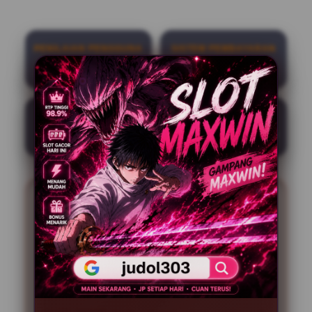
PENILAIAN PENGGUNA
SISTEM PEMBAYARAN
120.123.003
5 Metode
LAYANAN SUPPORT
SISTEM
24/7
Pragmatic Play
JEBOLTOTO
adalah bandar togel Asia terpopuler
dan link situs TOTO slot gacor terpercaya. Kami
menyediakan pasaran togel resmi terlengkap,
game slot online gampang menang, serta
transaksi aman dengan layanan online 24 jam
nonstop setiap hari!