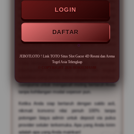
SLOT DEMO hadir sebagai solusi cerdas satu
atap untuk Anda! Kami menyediakan akses gratis
LOGIN
ke ribuan simulator mesin slot online terlengkap
untuk menguji pola, ritme, dan strategi Anda.
Tidak hanya sebagai tempat latihan, platform
DAFTAR
kami juga terintegrasi dengan gerbang taruhan
resmi yang menawarkan kemudahan transaksi
luar biasa.
JEBOTLOTO ! Link TOTO Situs Slot Gacor 4D Resmi dan Arena
Togel Asia Telengkap
Coba berbagai judul game populer dari provider
© COPYRIGHT 2026 HOKIEMAS88
internasional dengan fitur, grafik, dan tingkat
volatilitas yang persis sama dengan versi aslinya.
Sempurna untuk mengasah insting bertaruh Anda
tanpa kehilangan modal sepeser pun.
Ketika Anda siap bertaruh dengan saldo asli,
nikmati konversi nilai penuh 100% tanpa
potongan biaya admin untuk deposit via pulsa
provider seluler terkemuka. Apa yang Anda kirim
adalah apa yang Anda mainkan!