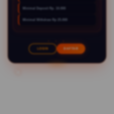
Minimal Deposit Rp. 10.000
Minimal Withdraw Rp 25.000
LOGIN
DAFTAR
Layer Popup Close
JEBOLTOTO: Link Situ
TOTO Slot Gacor Terpercaya
dan Bandar Togel Asia
Terpopuler