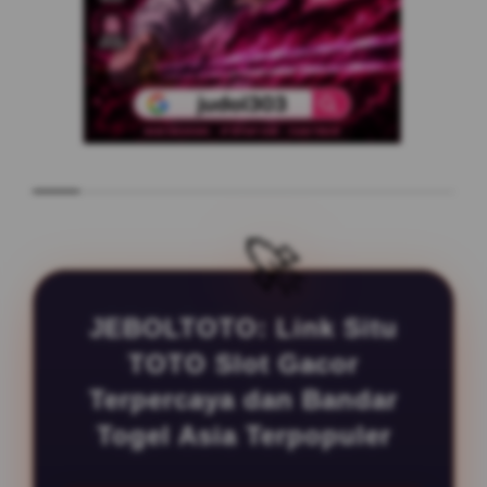
JEBOLTOTO: Link Situ
TOTO Slot Gacor
Terpercaya dan Bandar
Togel Asia Terpopuler