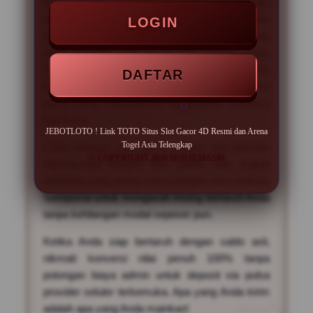
SLOT DEMO hadir sebagai solusi cerdas satu
atap untuk Anda! Kami menyediakan akses gratis
LOGIN
ke ribuan simulator mesin slot online terlengkap
untuk menguji pola, ritme, dan strategi Anda.
Tidak hanya sebagai tempat latihan, platform
DAFTAR
kami juga terintegrasi dengan gerbang taruhan
resmi yang menawarkan kemudahan transaksi
luar biasa.
JEBOTLOTO ! Link TOTO Situs Slot Gacor 4D Resmi dan Arena
Togel Asia Telengkap
Coba berbagai judul game populer dari provider
© COPYRIGHT 2026 HOKIEMAS88
internasional dengan fitur, grafik, dan tingkat
volatilitas yang persis sama dengan versi aslinya.
Sempurna untuk mengasah insting bertaruh Anda
tanpa kehilangan modal sepeser pun.
Ketika Anda siap bertaruh dengan saldo asli,
nikmati konversi nilai penuh 100% tanpa
potongan biaya admin untuk deposit via pulsa
provider seluler terkemuka. Apa yang Anda kirim
adalah apa yang Anda mainkan!