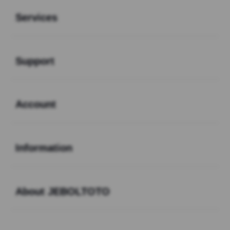
Buka
Services
Buka
Support
Buka
Account
Buka
Information
Buka
About JEBOLTOTO