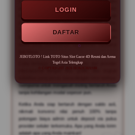
SLOT DEMO hadir sebagai solusi cerdas satu
atap untuk Anda! Kami menyediakan akses gratis
LOGIN
ke ribuan simulator mesin slot online terlengkap
untuk menguji pola, ritme, dan strategi Anda.
Tidak hanya sebagai tempat latihan, platform
DAFTAR
kami juga terintegrasi dengan gerbang taruhan
resmi yang menawarkan kemudahan transaksi
luar biasa.
JEBOTLOTO ! Link TOTO Situs Slot Gacor 4D Resmi dan Arena
Togel Asia Telengkap
Coba berbagai judul game populer dari provider
© COPYRIGHT 2026 HOKIEMAS88
internasional dengan fitur, grafik, dan tingkat
volatilitas yang persis sama dengan versi aslinya.
Sempurna untuk mengasah insting bertaruh Anda
tanpa kehilangan modal sepeser pun.
Ketika Anda siap bertaruh dengan saldo asli,
nikmati konversi nilai penuh 100% tanpa
potongan biaya admin untuk deposit via pulsa
provider seluler terkemuka. Apa yang Anda kirim
adalah apa yang Anda mainkan!