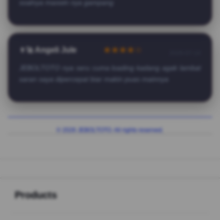
soalnya maxwin nya gampang
Angeli Jule
★★★★☆
2026-07-14
JEBOLTOTO nya seru cuma loading kadang agak lambat
saran saya dipercepat biar makin puas mainnya
© 2026 JEBOLTOTO. All rights reserved.
Buka
Footer Navigation
Products