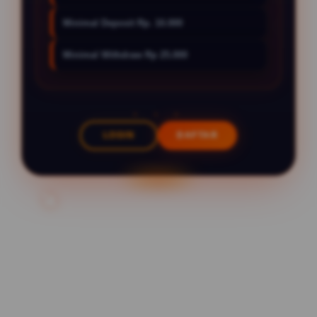
Minimal Deposit Rp. 10.000
Minimal Withdraw Rp 25.000
LOGIN
DAFTAR
Layer Popup Close
JEBOLTOTO: Link Situ
TOTO Slot Gacor Terpercaya
dan Bandar Togel Asia
Terpopuler