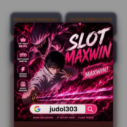
PENILAIAN PENGGUNA
SISTEM PEMBAYARAN
120.123.003
5 Metode
LAYANAN SUPPORT
SISTEM
24/7
Pragmatic Play
JEBOLTOTO
adalah bandar togel Asia terpopuler
dan link situs TOTO slot gacor terpercaya. Kami
menyediakan pasaran togel resmi terlengkap,
game slot online gampang menang, serta
transaksi aman dengan layanan online 24 jam
nonstop setiap hari!