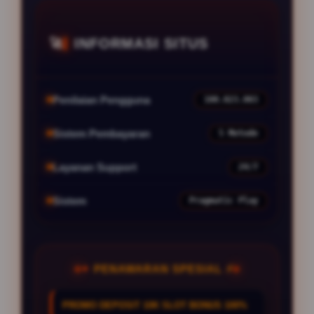
INFORMASI SITUS
Penilaian Pengguna
100.023.003
Sistem Pembayaran
5 Metode
Layanan Support
24/7
Sistem
Pragmatic Play
PENAWARAN SPESIAL
PROMO DEPOSIT 10K SLOT BONUS 100%