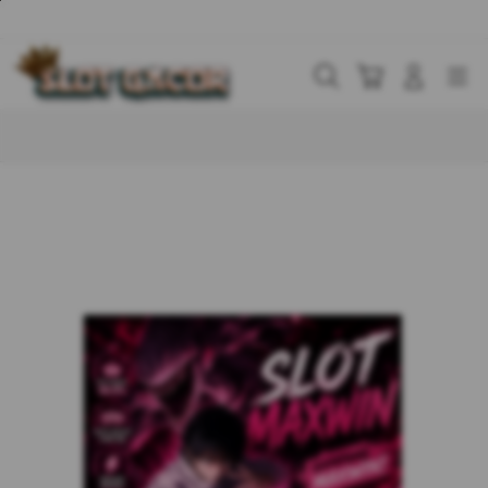
Skip
to
content
Cari
Troli
Login
Navigation
Buka Info Lebih Lanjut