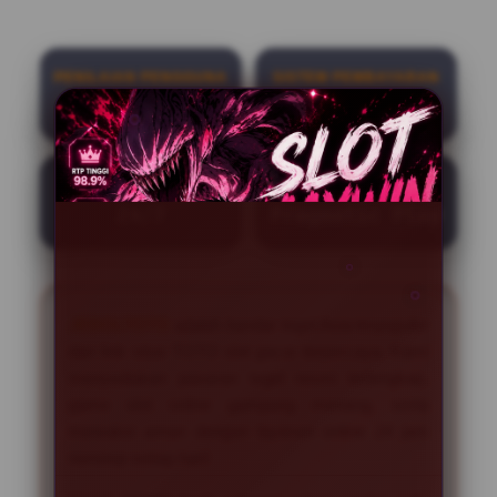
PENILAIAN PENGGUNA
SISTEM PEMBAYARAN
120.123.003
5 Metode
LAYANAN SUPPORT
SISTEM
24/7
Pragmatic Play
JEBOLTOTO
adalah bandar togel Asia terpopuler
dan link situs TOTO slot gacor terpercaya. Kami
menyediakan pasaran togel resmi terlengkap,
game slot online gampang menang, serta
transaksi aman dengan layanan online 24 jam
nonstop setiap hari!