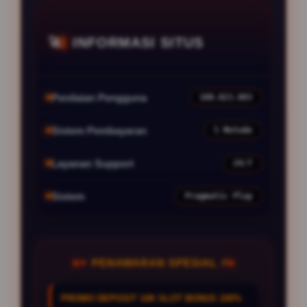
INFORMASI SITUS
Penilaian Pengguna
100.023.003
Sistem Pembayaran
5 Metode
Layanan Support
24/7
Sistem
Pragmatic Play
PENAWARAN SPESIAL
PROMO DEPOSIT 10K SLOT BONUS 100%