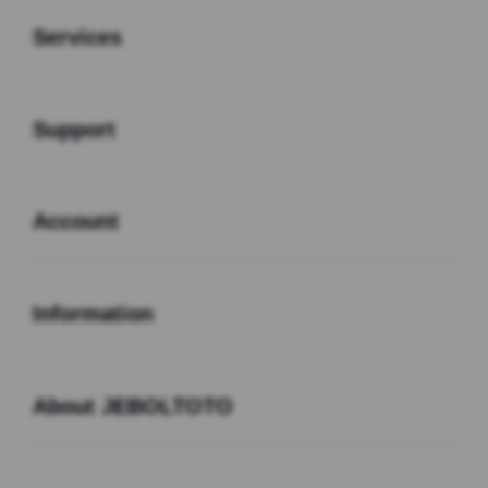
Buka
Services
Buka
Support
Buka
Account
Buka
Information
Buka
About JEBOLTOTO