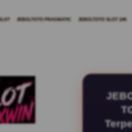
SLOT
JEBOLTOTO PRAGMATIC
JEBOLTOTO SLOT 10K
JEBO
T
Terp