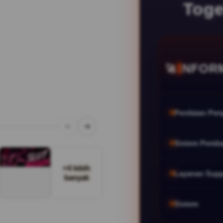
Toge
INFOR
Penilaian Pe
Sebelumnya
Berikutnya
Sistem Pemb
+4 lebih
Layanan Supp
banyak
Sistem