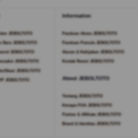
Information
mber JEBOLTOTO
Panduan Akses JEBOLTOTO
un Baru JEBOLTOTO
Panduan Pemula JEBOLTOTO
sword JEBOLTOTO
Aturan & Kebijakan JEBOLTOTO
ransaksi JEBOLTOTO
Kontak Resmi JEBOLTOTO
erifikasi JEBOLTOTO
About JEBOLTOTO
VIP JEBOLTOTO
Tentang JEBOLTOTO
Kenapa Pilih JEBOLTOTO
Partner & Affiliate JEBOLTOTO
Brand & Identitas JEBOLTOTO