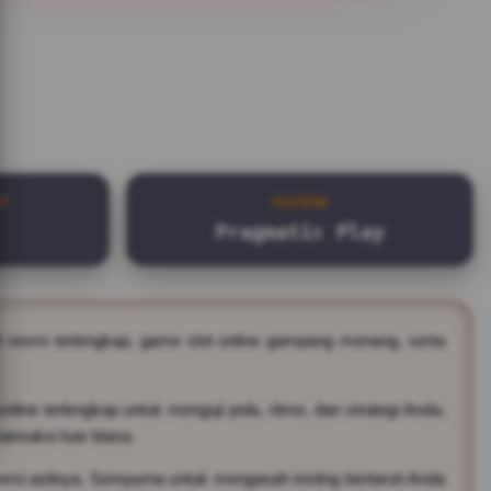
a dan Bandar Togel Asia
T
SISTEM
Pragmatic Play
l resmi terlengkap, game slot online gampang menang, serta
ine terlengkap untuk menguji pola, ritme, dan strategi Anda.
ansaksi luar biasa.
n versi aslinya. Sempurna untuk mengasah insting bertaruh Anda