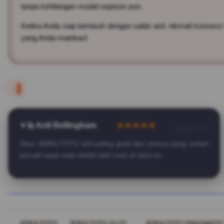
tanpa kehilangan modal sepeser pun.
Ketika Anda siap bertaruh dengan saldo asli, nikmati konvers
yang Anda mainkan!
ULASAN TERBARU KOMUNITAS 
Ardi Bellingham
★★★★★
2026-07-18
Situs JEBOLTOTO slot paling gokil dari semua yang sudah
pernah saya main betah dah main di situs ini
JEBOLTOTO
JEBOLTOTO SLOT
JEBOLTOTO PRAGMATI