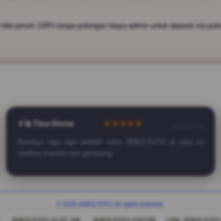
i nilai penuh 100% tanpa potongan biaya admin untuk deposit via pul
JEBOLTOTO
Tina Horse
★★★★★
2026-07-12
Awalnya ragu tapi setelah coba JEBOLTOTO di situs ini
soalnya maxwin nya gampang
© 2026 JEBOLTOTO. All rights reserved.
C
JEBOLTOTO SLOT 10K
JEBOLTOTO GACOR
LINK JEBOLTOTO