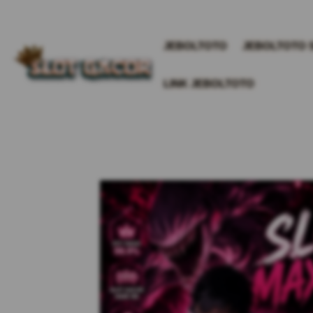
Skip
to
content
JEBOLTOTO
JEBOLTOTO 
LINK JEBOLTOTO
Buka Info Lebih Lanjut