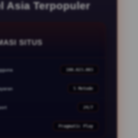
l Asia Terpopuler
MASI SITUS
ngguna
100.023.003
ayaran
5 Metode
ort
24/7
Pragmatic Play