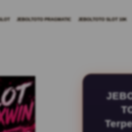
SLOT
JEBOLTOTO PRAGMATIC
JEBOLTOTO SLOT 10K
JEBO
T
Terp