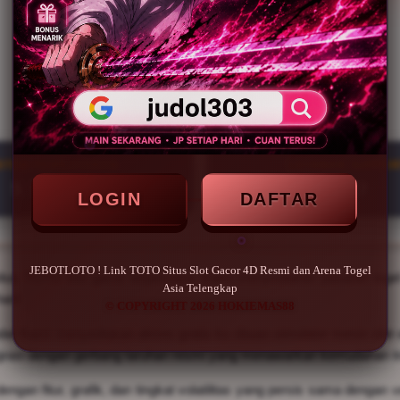
OTO Slot Gacor Terpercay
Terpopuler
ISTEM PEMBAYARAN
LAYANAN SUPPOR
5 Metode
24/7
LOGIN
DAFTAR
JEBOTLOTO ! Link TOTO Situs Slot Gacor 4D Resmi dan Arena Togel
 situs TOTO slot gacor terpercaya. Kami menyediakan pasaran toge
Asia Telengkap
ari!
© COPYRIGHT 2026 HOKIEMAS88
 Kami menyediakan akses gratis ke ribuan simulator mesin slot onl
ntegrasi dengan gerbang taruhan resmi yang menawarkan kemudahan tr
dengan fitur, grafik, dan tingkat volatilitas yang persis sama denga