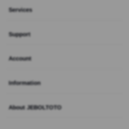
Buka
Services
Buka
Support
Buka
Account
Buka
Information
Buka
About JEBOLTOTO