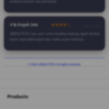
soalnya maxwin nya gampang
Angeli Jule
★★★★☆
2026-07-14
JEBOLTOTO nya seru cuma loading kadang agak lambat
saran saya dipercepat biar makin puas mainnya
© 2026 JEBOLTOTO. All rights reserved.
Buka
Footer Navigation
Products