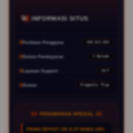
INFORMASI SITUS
Penilaian Pengguna
100.023.003
Sistem Pembayaran
5 Metode
Layanan Support
24/7
Sistem
Pragmatic Play
PENAWARAN SPESIAL
PROMO DEPOSIT 10K SLOT BONUS 100%