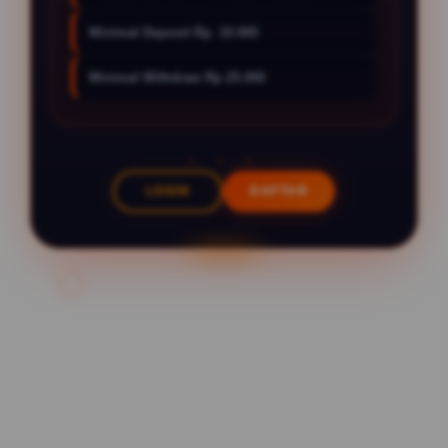
Minimal Deposit Rp. 10.000
Minimal Withdraw Rp 25.000
LOGIN
DAFTAR
Layer Popup Close
JEBOLTOTO: Link Situ
TOTO Slot Gacor Terpercaya
dan Bandar Togel Asia
Terpopuler