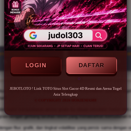
OTO Slot Gacor Terpercay
Terpopuler
ISTEM PEMBAYARAN
LAYANAN SUPPOR
5 Metode
24/7
LOGIN
DAFTAR
JEBOTLOTO ! Link TOTO Situs Slot Gacor 4D Resmi dan Arena Togel
 situs TOTO slot gacor terpercaya. Kami menyediakan pasaran toge
Asia Telengkap
ari!
© COPYRIGHT 2026 HOKIEMAS88
 Kami menyediakan akses gratis ke ribuan simulator mesin slot onl
ntegrasi dengan gerbang taruhan resmi yang menawarkan kemudahan tr
dengan fitur, grafik, dan tingkat volatilitas yang persis sama denga