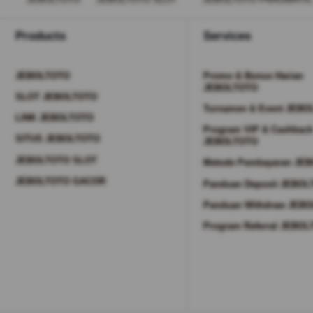
Footer Navigation
Products
Services
JEBOLTOTO
Promo & Bonus Harian
JEBOLTOTO
SLOT JEBOLTOTO
Turnamen & Event JEB
LINK JEBOLTOTO
Program VIP & Cashbac
SITUS JEBOLTOTO
JEBOLTOTO
JEBOLTOTO SLOT
Metode Pembayaran JE
JEBOLTOTO GACOR
Panduan Deposit JEBO
Panduan Withdraw JEB
Program Referral JEBO