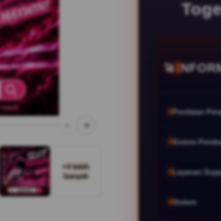
Toge
INFOR
Penilaian Pe
Sebelumnya
Berikutnya
Sistem Pemb
+4 lebih
Layanan Supp
banyak
Sistem