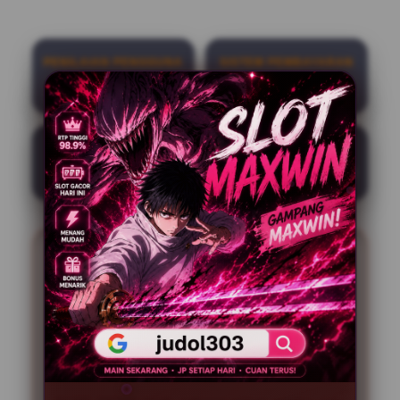
PENILAIAN PENGGUNA
SISTEM PEMBAYARAN
120.123.003
5 Metode
LAYANAN SUPPORT
SISTEM
24/7
Pragmatic Play
JEBOLTOTO
adalah bandar togel Asia terpopuler
dan link situs TOTO slot gacor terpercaya. Kami
menyediakan pasaran togel resmi terlengkap,
game slot online gampang menang, serta
transaksi aman dengan layanan online 24 jam
nonstop setiap hari!