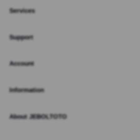
Buka
Services
Buka
Support
Buka
Account
Buka
Information
Buka
About JEBOLTOTO