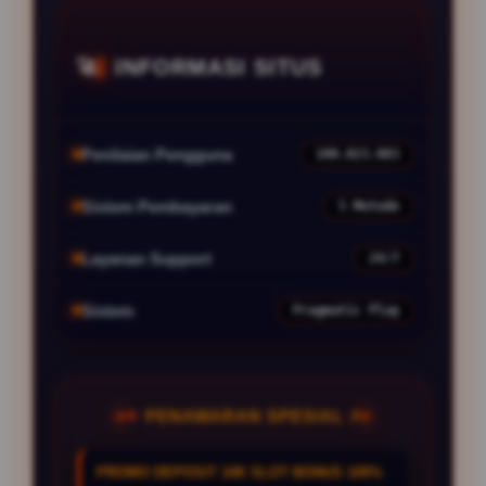
INFORMASI SITUS
Penilaian Pengguna
100.023.003
Sistem Pembayaran
5 Metode
Layanan Support
24/7
Sistem
Pragmatic Play
PENAWARAN SPESIAL
PROMO DEPOSIT 10K SLOT BONUS 100%