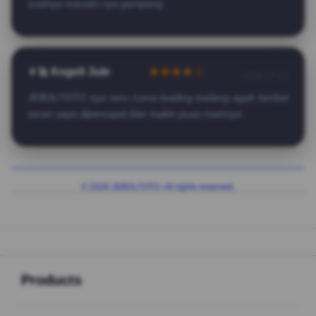
soalnya maxwin nya gampang
Angeli Jule
★★★★☆
2026-07-14
JEBOLTOTO nya seru cuma loading kadang agak lambat
saran saya dipercepat biar makin puas mainnya
© 2026 JEBOLTOTO. All rights reserved.
Buka
Footer Navigation
Products