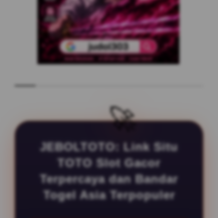
JEBOLTOTO: Link Situ
TOTO Slot Gacor
Terpercaya dan Bandar
Togel Asia Terpopuler