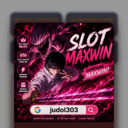
PENILAIAN PENGGUNA
SISTEM PEMBAYARAN
120.123.003
5 Metode
LAYANAN SUPPORT
SISTEM
24/7
Pragmatic Play
JEBOLTOTO
adalah bandar togel Asia terpopuler
dan link situs TOTO slot gacor terpercaya. Kami
menyediakan pasaran togel resmi terlengkap,
game slot online gampang menang, serta
transaksi aman dengan layanan online 24 jam
nonstop setiap hari!