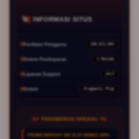
INFORMASI SITUS
Penilaian Pengguna
100.023.003
Sistem Pembayaran
5 Metode
Layanan Support
24/7
Sistem
Pragmatic Play
PENAWARAN SPESIAL
PROMO DEPOSIT 10K SLOT BONUS 100%