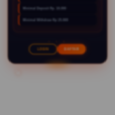
Minimal Deposit Rp. 10.000
Minimal Withdraw Rp 25.000
LOGIN
DAFTAR
Layer Popup Close
JEBOLTOTO: Link Situ
TOTO Slot Gacor Terpercaya
dan Bandar Togel Asia
Terpopuler