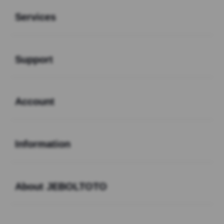
Buka
Services
Buka
Support
Buka
Account
Buka
Information
Buka
About JEBOLTOTO