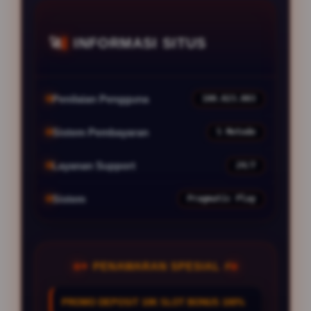
INFORMASI SITUS
Penilaian Pengguna
100.023.003
Sistem Pembayaran
5 Metode
Layanan Support
24/7
Sistem
Pragmatic Play
PENAWARAN SPESIAL
PROMO DEPOSIT 10K SLOT BONUS 100%