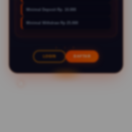
Minimal Deposit Rp. 10.000
Minimal Withdraw Rp 25.000
LOGIN
DAFTAR
Layer Popup Close
JEBOLTOTO: Link Situ
TOTO Slot Gacor Terpercaya
dan Bandar Togel Asia
Terpopuler