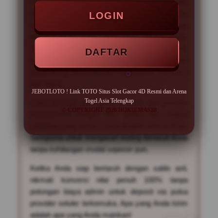
SLOT DEMO hadir sebagai solusi cerdas satu
atap untuk Anda! Kami menyediakan akses gratis
LOGIN
ke ribuan simulator mesin slot online terlengkap
untuk menguji pola, ritme, dan strategi Anda.
Tidak hanya sebagai tempat latihan, platform
DAFTAR
kami juga terintegrasi dengan gerbang taruhan
resmi yang menawarkan kemudahan transaksi
luar biasa.
JEBOTLOTO ! Link TOTO Situs Slot Gacor 4D Resmi dan Arena
Togel Asia Telengkap
Coba berbagai judul game populer dari provider
© COPYRIGHT 2026 HOKIEMAS88
internasional dengan fitur, grafik, dan tingkat
volatilitas yang persis sama dengan versi aslinya.
Sempurna untuk mengasah insting bertaruh Anda
tanpa kehilangan modal sepeser pun.
Ketika Anda siap bertaruh dengan saldo asli,
nikmati konversi nilai penuh 100% tanpa
potongan biaya admin untuk deposit via pulsa
provider seluler terkemuka. Apa yang Anda kirim
adalah apa yang Anda mainkan!