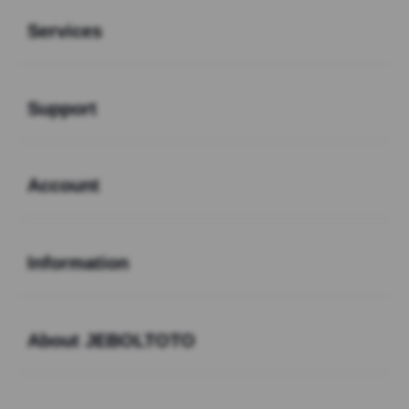
Buka
Services
Buka
Support
Buka
Account
Buka
Information
Buka
About JEBOLTOTO