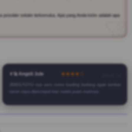
sa provider seluler terkemuka. Apa yang Anda kirim adalah apa
Angeli Jule
★★★★☆
2026-07-14
JEBOLTOTO nya seru cuma loading kadang agak lambat
saran saya dipercepat biar makin puas mainnya