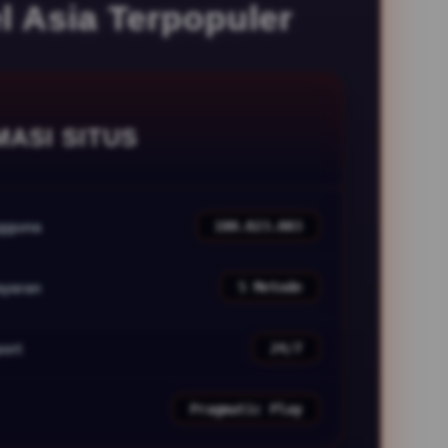
l Asia Terpopuler
MASI SITUS
ngguna
100.023.003
ayaran
5 Metode
ort
24/7
Pragmatic Play