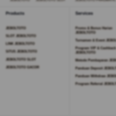
Footer Navigation
Products
Services
JEBOLTOTO
Promo & Bonus Harian
JEBOLTOTO
SLOT JEBOLTOTO
Turnamen & Event JEB
LINK JEBOLTOTO
Program VIP & Cashbac
SITUS JEBOLTOTO
JEBOLTOTO
JEBOLTOTO SLOT
Metode Pembayaran JE
JEBOLTOTO GACOR
Panduan Deposit JEBO
Panduan Withdraw JEB
Program Referral JEBO