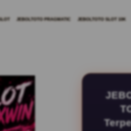
SLOT
JEBOLTOTO PRAGMATIC
JEBOLTOTO SLOT 10K
JEBO
T
Terp