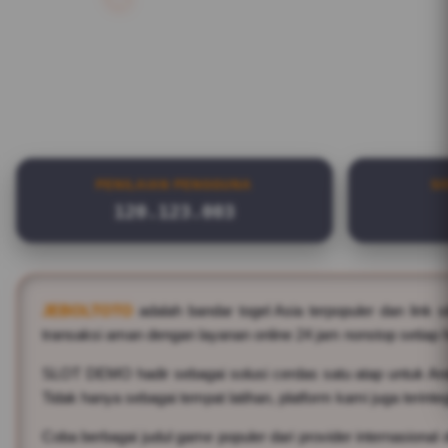
Layer Popup Close
JEBOLTOTO: Link Situ T
PENILAIAN PENGGUNA
S
120.123.003
JEBOLTOTO
adalah bandar togel Asia terpopuler dan link
transaksi aman dengan layanan online 24 jam nonstop setiap h
SLOT DEMO hadir sebagai solusi cerdas satu atap untuk Anda!
Tidak hanya sebagai tempat latihan, platform kami juga teri
Coba berbagai judul game populer dari provider internasional 