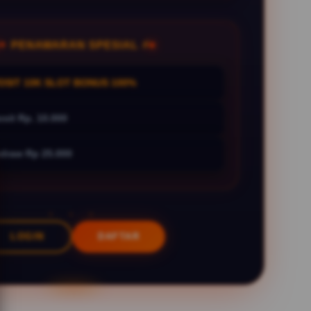
PENAWARAN SPESIAL
SIT 10K SLOT BONUS 100%
sit Rp. 10.000
hdraw Rp 25.000
LOGIN
DAFTAR