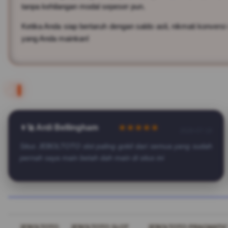
tanpa kehilangan modal sepeser pun.
Ketika Anda siap bertaruh dengan saldo asli, nikmati konvers
yang Anda mainkan!
ULASAN TERBARU KOMUNITAS 
Ardi Bellingham
★★★★★
2026-07-18
Situs JEBOLTOTO slot paling gokil dari semua yang sudah
pernah saya main betah dah main di situs ini
JEBOLTOTO
JEBOLTOTO SLOT
JEBOLTOTO PRAGMATI