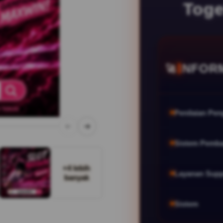
Toge
INFOR
Penilaian Pe
Sebelumnya
Berikutnya
Sistem Pemb
+4 lebih
Layanan Supp
banyak
Sistem