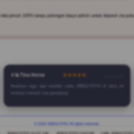
i nilai penuh 100% tanpa potongan biaya admin untuk deposit via pul
JEBOLTOTO
Tina Horse
★★★★★
2026-07-12
Awalnya ragu tapi setelah coba JEBOLTOTO di situs ini
soalnya maxwin nya gampang
© 2026 JEBOLTOTO. All rights reserved.
C
JEBOLTOTO SLOT 10K
JEBOLTOTO GACOR
LINK JEBOLTOTO