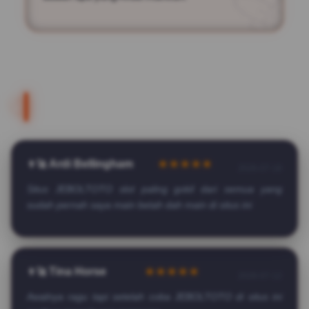
ULASAN TERBARU KOMUNITAS
JEBOLTOTO
Ardi Bellingham
★★★★★
2026-07-18
Situs JEBOLTOTO slot paling gokil dari semua yang
sudah pernah saya main betah dah main di situs ini
Tina Horse
★★★★★
2026-07-12
Awalnya ragu tapi setelah coba JEBOLTOTO di situs ini