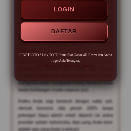
SLOT DEMO hadir sebagai solusi cerdas satu
atap untuk Anda! Kami menyediakan akses gratis
LOGIN
ke ribuan simulator mesin slot online terlengkap
untuk menguji pola, ritme, dan strategi Anda.
Tidak hanya sebagai tempat latihan, platform
DAFTAR
kami juga terintegrasi dengan gerbang taruhan
resmi yang menawarkan kemudahan transaksi
luar biasa.
JEBOTLOTO ! Link TOTO Situs Slot Gacor 4D Resmi dan Arena
Togel Asia Telengkap
Coba berbagai judul game populer dari provider
© COPYRIGHT 2026 HOKIEMAS88
internasional dengan fitur, grafik, dan tingkat
volatilitas yang persis sama dengan versi aslinya.
Sempurna untuk mengasah insting bertaruh Anda
tanpa kehilangan modal sepeser pun.
Ketika Anda siap bertaruh dengan saldo asli,
nikmati konversi nilai penuh 100% tanpa
potongan biaya admin untuk deposit via pulsa
provider seluler terkemuka. Apa yang Anda kirim
adalah apa yang Anda mainkan!