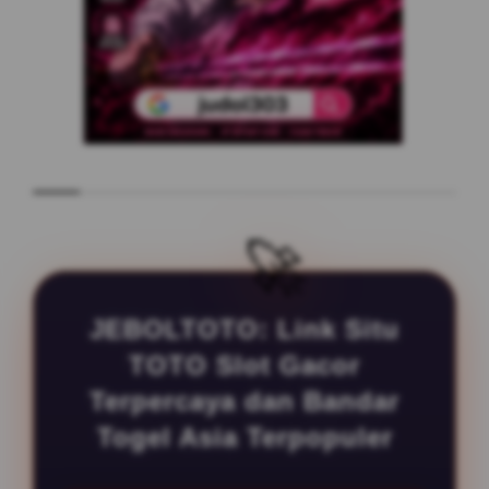
JEBOLTOTO: Link Situ
TOTO Slot Gacor
Terpercaya dan Bandar
Togel Asia Terpopuler