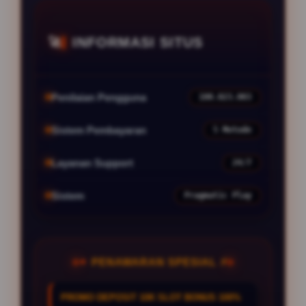
INFORMASI SITUS
Penilaian Pengguna
100.023.003
Sistem Pembayaran
5 Metode
Layanan Support
24/7
Sistem
Pragmatic Play
PENAWARAN SPESIAL
PROMO DEPOSIT 10K SLOT BONUS 100%