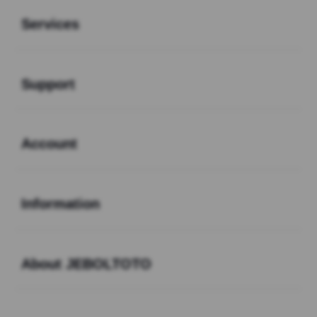
Buka
Services
Buka
Support
Buka
Account
Buka
Information
Buka
About JEBOLTOTO