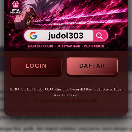
OTO Slot Gacor Terpercay
Terpopuler
ISTEM PEMBAYARAN
LAYANAN SUPPOR
5 Metode
24/7
LOGIN
DAFTAR
JEBOTLOTO ! Link TOTO Situs Slot Gacor 4D Resmi dan Arena Togel
 situs TOTO slot gacor terpercaya. Kami menyediakan pasaran toge
Asia Telengkap
ari!
© COPYRIGHT 2026 HOKIEMAS88
 Kami menyediakan akses gratis ke ribuan simulator mesin slot onl
ntegrasi dengan gerbang taruhan resmi yang menawarkan kemudahan tr
dengan fitur, grafik, dan tingkat volatilitas yang persis sama denga