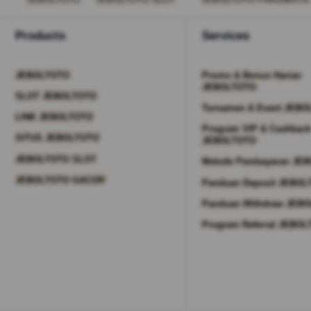
Footer Navigation
Products
Services
JEBOLTOTO
Promo & Bonus Harian
JEBOLTOTO
SLOT JEBOLTOTO
Turnamen & Event JEB
LINK JEBOLTOTO
Program VIP & Cashbac
SITUS JEBOLTOTO
JEBOLTOTO
JEBOLTOTO SLOT
Metode Pembayaran JE
JEBOLTOTO GACOR
Panduan Deposit JEBO
Panduan Withdraw JEB
Program Referral JEBO