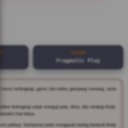
a dan Bandar Togel Asia
T
SISTEM
Pragmatic Play
l resmi terlengkap, game slot online gampang menang, serta
ine terlengkap untuk menguji pola, ritme, dan strategi Anda.
ansaksi luar biasa.
n versi aslinya. Sempurna untuk mengasah insting bertaruh Anda