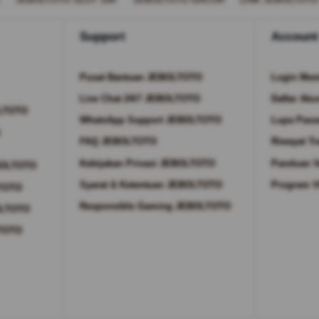
Support
Account
Pusat Bantuan JEBOLTOTO
Login Me
Live Chat 24/7 JEBOLTOTO
Daftar Ak
OLTOTO
WhatsApp Support JEBOLTOTO
Lupa Pas
k
FAQ JEBOLTOTO
Riwayat T
Kebijakan Privasi JEBOLTOTO
Panduan V
BOLTOTO
Syarat & Ketentuan JEBOLTOTO
Program 
LTOTO
Responsible Gaming JEBOLTOTO
OLTOTO
LTOTO