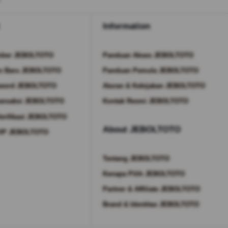
Information
mber JEBOLTOTO
Panduan Akses JEBOLTOTO
un Baru JEBOLTOTO
Panduan Pemula JEBOLTOTO
sword JEBOLTOTO
Aturan & Kebijakan JEBOLTOTO
ransaksi JEBOLTOTO
Kontak Resmi JEBOLTOTO
erifikasi JEBOLTOTO
About JEBOLTOTO
VIP JEBOLTOTO
Tentang JEBOLTOTO
Kenapa Pilih JEBOLTOTO
Partner & Affiliate JEBOLTOTO
Brand & Identitas JEBOLTOTO