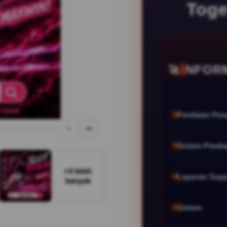
Toge
INFOR
Penilaian Pe
Sebelumnya
Berikutnya
Sistem Pemb
+4 lebih
Layanan Supp
banyak
Sistem