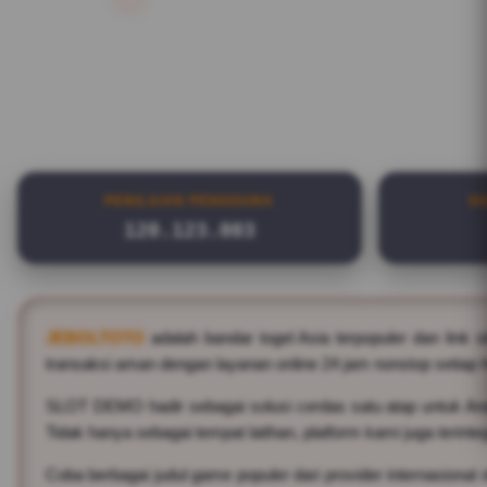
Layer Popup Close
JEBOLTOTO: Link Situ T
PENILAIAN PENGGUNA
S
120.123.003
JEBOLTOTO
adalah bandar togel Asia terpopuler dan link
transaksi aman dengan layanan online 24 jam nonstop setiap h
SLOT DEMO hadir sebagai solusi cerdas satu atap untuk Anda!
Tidak hanya sebagai tempat latihan, platform kami juga teri
Coba berbagai judul game populer dari provider internasional 