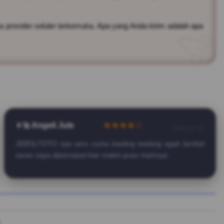
sa provider seluler terkemuka. Apa yang Anda kirim adalah apa
Angeli Jule
★★★★☆
2026-07-14
JEBOLTOTO nya seru cuma loading kadang agak lambat
saran saya dipercepat biar makin puas mainnya