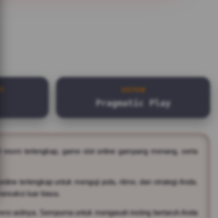
a dan Bandar Togel Asia
T
SISTEM
Pragmatic Play
l resmi terlengkap, game slot online gampang menang, serta
ine terlengkap untuk menguji pola, ritme, dan strategi Anda.
ansaksi luar biasa.
n versi aslinya. Sempurna untuk mengasah insting bertaruh Anda