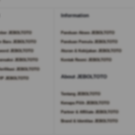
Information
mber JEBOLTOTO
Panduan Akses JEBOLTOTO
un Baru JEBOLTOTO
Panduan Pemula JEBOLTOTO
sword JEBOLTOTO
Aturan & Kebijakan JEBOLTOTO
ransaksi JEBOLTOTO
Kontak Resmi JEBOLTOTO
erifikasi JEBOLTOTO
About JEBOLTOTO
VIP JEBOLTOTO
Tentang JEBOLTOTO
Kenapa Pilih JEBOLTOTO
Partner & Affiliate JEBOLTOTO
Brand & Identitas JEBOLTOTO