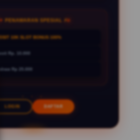
PENAWARAN SPESIAL
SIT 10K SLOT BONUS 100%
sit Rp. 10.000
hdraw Rp 25.000
LOGIN
DAFTAR