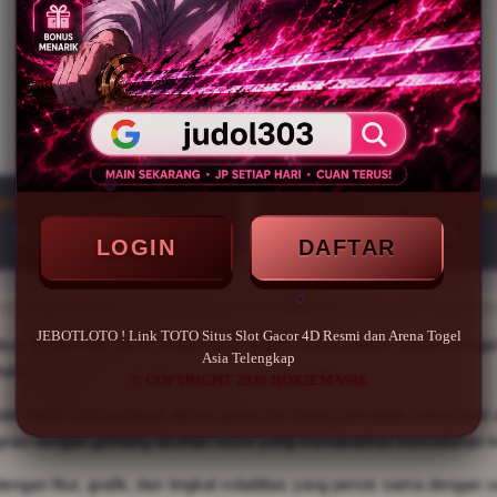
OTO Slot Gacor Terpercay
Terpopuler
ISTEM PEMBAYARAN
LAYANAN SUPPOR
5 Metode
24/7
LOGIN
DAFTAR
JEBOTLOTO ! Link TOTO Situs Slot Gacor 4D Resmi dan Arena Togel
 situs TOTO slot gacor terpercaya. Kami menyediakan pasaran toge
Asia Telengkap
ari!
© COPYRIGHT 2026 HOKIEMAS88
 Kami menyediakan akses gratis ke ribuan simulator mesin slot onl
ntegrasi dengan gerbang taruhan resmi yang menawarkan kemudahan tr
dengan fitur, grafik, dan tingkat volatilitas yang persis sama denga