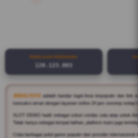
Layer Popup Close
JEBOLTOTO: Link Situ T
PENILAIAN PENGGUNA
S
120.123.003
JEBOLTOTO
adalah bandar togel Asia terpopuler dan link
transaksi aman dengan layanan online 24 jam nonstop setiap h
SLOT DEMO hadir sebagai solusi cerdas satu atap untuk Anda!
Tidak hanya sebagai tempat latihan, platform kami juga teri
Coba berbagai judul game populer dari provider internasional 