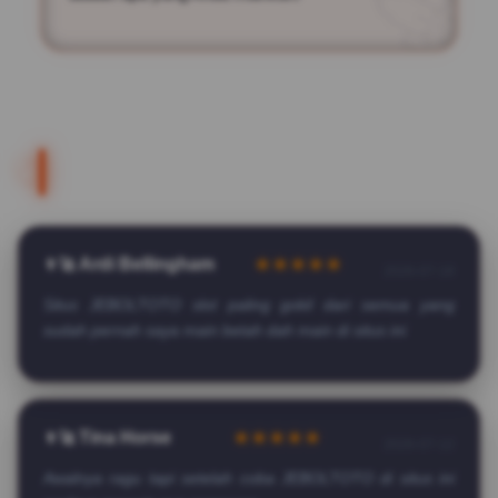
ULASAN TERBARU KOMUNITAS
JEBOLTOTO
Ardi Bellingham
★★★★★
2026-07-18
Situs JEBOLTOTO slot paling gokil dari semua yang
sudah pernah saya main betah dah main di situs ini
Tina Horse
★★★★★
2026-07-12
Awalnya ragu tapi setelah coba JEBOLTOTO di situs ini