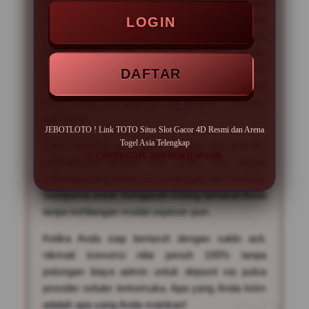
SLOT DEMO hadir sebagai solusi cerdas satu
atap untuk Anda! Kami menyediakan akses gratis
LOGIN
ke ribuan simulator mesin slot online terlengkap
untuk menguji pola, ritme, dan strategi Anda.
Tidak hanya sebagai tempat latihan, platform
DAFTAR
kami juga terintegrasi dengan gerbang taruhan
resmi yang menawarkan kemudahan transaksi
luar biasa.
JEBOTLOTO ! Link TOTO Situs Slot Gacor 4D Resmi dan Arena
Togel Asia Telengkap
Coba berbagai judul game populer dari provider
© COPYRIGHT 2026 HOKIEMAS88
internasional dengan fitur, grafik, dan tingkat
volatilitas yang persis sama dengan versi aslinya.
Sempurna untuk mengasah insting bertaruh Anda
tanpa kehilangan modal sepeser pun.
Ketika Anda siap bertaruh dengan saldo asli,
nikmati konversi nilai penuh 100% tanpa
potongan biaya admin untuk deposit via pulsa
provider seluler terkemuka. Apa yang Anda kirim
adalah apa yang Anda mainkan!