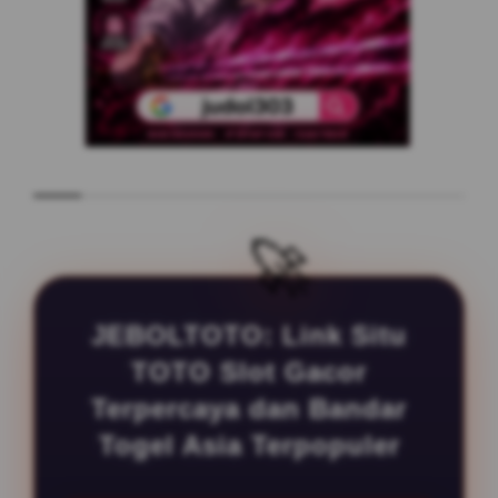
JEBOLTOTO: Link Situ
TOTO Slot Gacor
Terpercaya dan Bandar
Togel Asia Terpopuler