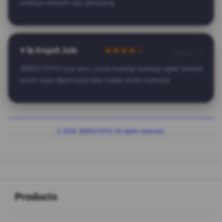
soalnya maxwin nya gampang
Angeli Jule
★★★★☆
2026-07-14
JEBOLTOTO nya seru cuma loading kadang agak lambat
saran saya dipercepat biar makin puas mainnya
© 2026 JEBOLTOTO. All rights reserved.
Buka
Footer Navigation
Products