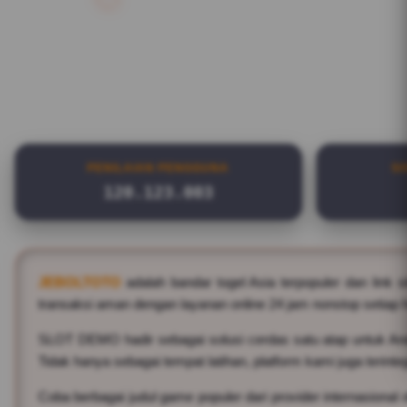
Layer Popup Close
JEBOLTOTO: Link Situ T
PENILAIAN PENGGUNA
S
120.123.003
JEBOLTOTO
adalah bandar togel Asia terpopuler dan link
transaksi aman dengan layanan online 24 jam nonstop setiap h
SLOT DEMO hadir sebagai solusi cerdas satu atap untuk Anda!
Tidak hanya sebagai tempat latihan, platform kami juga teri
Coba berbagai judul game populer dari provider internasional 