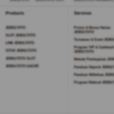
Footer Navigation
Products
Services
JEBOLTOTO
Promo & Bonus Harian
JEBOLTOTO
SLOT JEBOLTOTO
Turnamen & Event JEB
LINK JEBOLTOTO
Program VIP & Cashbac
SITUS JEBOLTOTO
JEBOLTOTO
JEBOLTOTO SLOT
Metode Pembayaran JE
JEBOLTOTO GACOR
Panduan Deposit JEBO
Panduan Withdraw JEB
Program Referral JEBO