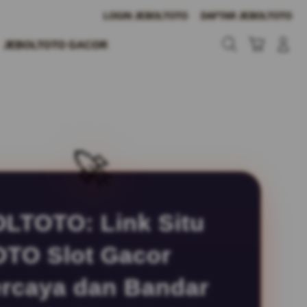
LOGIN JEBOLTOTO
DAFTAR JEBOLTOTO
Cari
Troli
Login/Sign-Up
JEBOLTOTO GACOR
Cari
LTOTO: Link Situ
OTO Slot Gacor
ercaya dan Bandar