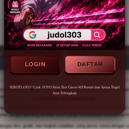
OTO Slot Gacor Terpercay
Terpopuler
ISTEM PEMBAYARAN
LAYANAN SUPPOR
5 Metode
24/7
LOGIN
DAFTAR
JEBOTLOTO ! Link TOTO Situs Slot Gacor 4D Resmi dan Arena Togel
 situs TOTO slot gacor terpercaya. Kami menyediakan pasaran toge
Asia Telengkap
ari!
© COPYRIGHT 2026 HOKIEMAS88
 Kami menyediakan akses gratis ke ribuan simulator mesin slot onl
ntegrasi dengan gerbang taruhan resmi yang menawarkan kemudahan tr
dengan fitur, grafik, dan tingkat volatilitas yang persis sama denga