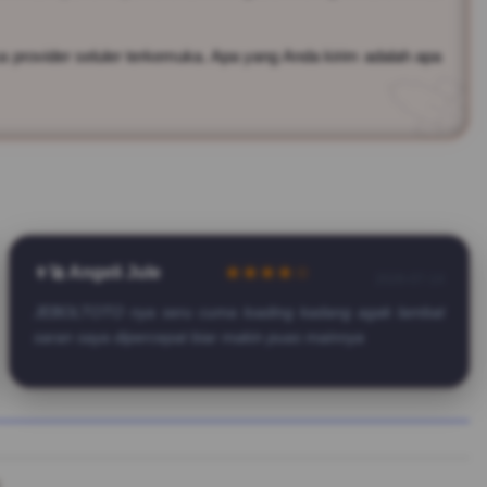
sa provider seluler terkemuka. Apa yang Anda kirim adalah apa
Angeli Jule
★★★★☆
2026-07-14
JEBOLTOTO nya seru cuma loading kadang agak lambat
saran saya dipercepat biar makin puas mainnya