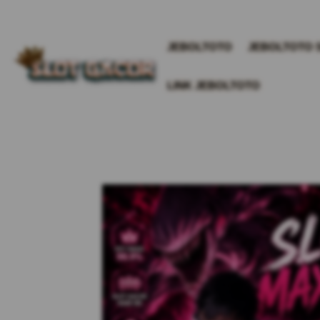
Skip
to
content
JEBOLTOTO
JEBOLTOTO 
LINK JEBOLTOTO
Buka Info Lebih Lanjut