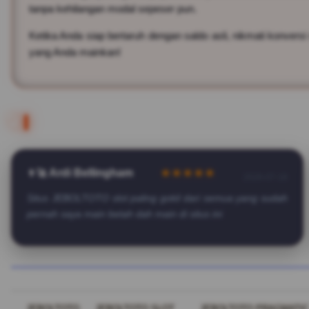
tanpa kehilangan modal sepeser pun.
Ketika Anda siap bertaruh dengan saldo asli, nikmati konvers
yang Anda mainkan!
ULASAN TERBARU KOMUNITAS 
Ardi Bellingham
★★★★★
2026-07-18
Situs JEBOLTOTO slot paling gokil dari semua yang sudah
pernah saya main betah dah main di situs ini
JEBOLTOTO
JEBOLTOTO SLOT
JEBOLTOTO PRAGMATI