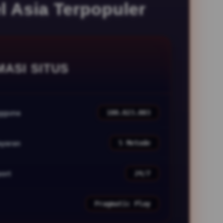
l Asia Terpopuler
MASI SITUS
ngguna
100.023.003
ayaran
5 Metode
ort
24/7
Pragmatic Play