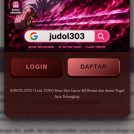
OTO Slot Gacor Terpercay
Terpopuler
ISTEM PEMBAYARAN
LAYANAN SUPPOR
5 Metode
24/7
LOGIN
DAFTAR
JEBOTLOTO ! Link TOTO Situs Slot Gacor 4D Resmi dan Arena Togel
 situs TOTO slot gacor terpercaya. Kami menyediakan pasaran toge
Asia Telengkap
ari!
© COPYRIGHT 2026 HOKIEMAS88
 Kami menyediakan akses gratis ke ribuan simulator mesin slot onl
ntegrasi dengan gerbang taruhan resmi yang menawarkan kemudahan tr
dengan fitur, grafik, dan tingkat volatilitas yang persis sama denga