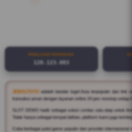
Layer Popup Close
JEBOLTOTO: Link Situ T
PENILAIAN PENGGUNA
S
120.123.003
JEBOLTOTO
adalah bandar togel Asia terpopuler dan link
transaksi aman dengan layanan online 24 jam nonstop setiap h
SLOT DEMO hadir sebagai solusi cerdas satu atap untuk Anda!
Tidak hanya sebagai tempat latihan, platform kami juga teri
Coba berbagai judul game populer dari provider internasional 