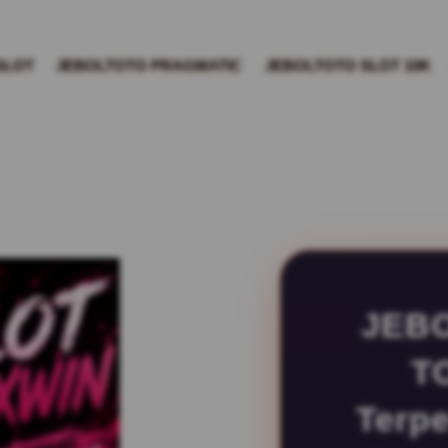
SLOT
JEBOLTOTO PRAGMATIC
JEBOLTOTO SLOT 10K
JEBO
T
Terp