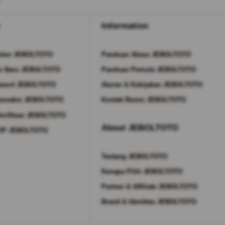
Information
mber JEBOLTOTO
Panduan Akses JEBOLTOTO
un Baru JEBOLTOTO
Panduan Pemula JEBOLTOTO
sword JEBOLTOTO
Aturan & Kebijakan JEBOLTOTO
ransaksi JEBOLTOTO
Kontak Resmi JEBOLTOTO
erifikasi JEBOLTOTO
About JEBOLTOTO
VIP JEBOLTOTO
Tentang JEBOLTOTO
Kenapa Pilih JEBOLTOTO
Partner & Affiliate JEBOLTOTO
Brand & Identitas JEBOLTOTO