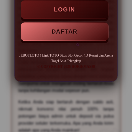
SLOT DEMO hadir sebagai solusi cerdas satu
atap untuk Anda! Kami menyediakan akses gratis
LOGIN
ke ribuan simulator mesin slot online terlengkap
untuk menguji pola, ritme, dan strategi Anda.
Tidak hanya sebagai tempat latihan, platform
DAFTAR
kami juga terintegrasi dengan gerbang taruhan
resmi yang menawarkan kemudahan transaksi
luar biasa.
JEBOTLOTO ! Link TOTO Situs Slot Gacor 4D Resmi dan Arena
Togel Asia Telengkap
Coba berbagai judul game populer dari provider
© COPYRIGHT 2026 HOKIEMAS88
internasional dengan fitur, grafik, dan tingkat
volatilitas yang persis sama dengan versi aslinya.
Sempurna untuk mengasah insting bertaruh Anda
tanpa kehilangan modal sepeser pun.
Ketika Anda siap bertaruh dengan saldo asli,
nikmati konversi nilai penuh 100% tanpa
potongan biaya admin untuk deposit via pulsa
provider seluler terkemuka. Apa yang Anda kirim
adalah apa yang Anda mainkan!