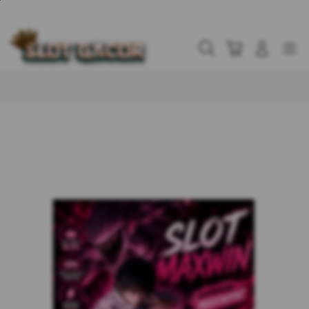
Skip
to
content
Cari
Troli
Login
Navigation
Buka Info Lebih Lanjut