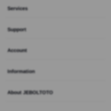
Buka
Services
Buka
Support
Buka
Account
Buka
Information
Buka
About JEBOLTOTO