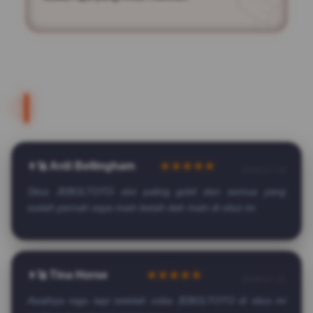
ULASAN TERBARU KOMUNITAS
JEBOLTOTO
Ardi Bellingham
★★★★★
2026-07-18
Situs JEBOLTOTO slot paling gokil dari semua yang
sudah pernah saya main betah dah main di situs ini
Tina Horse
★★★★★
2026-07-12
Awalnya ragu tapi setelah coba JEBOLTOTO di situs ini