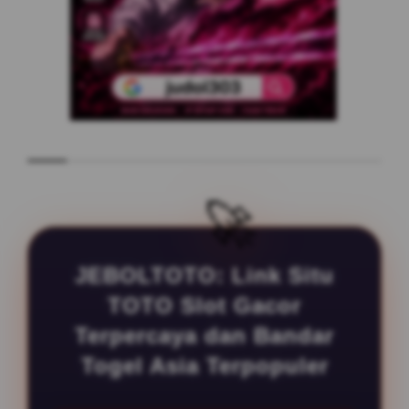
JEBOLTOTO: Link Situ
TOTO Slot Gacor
Terpercaya dan Bandar
Togel Asia Terpopuler