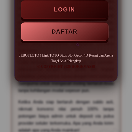
SLOT DEMO hadir sebagai solusi cerdas satu
atap untuk Anda! Kami menyediakan akses gratis
LOGIN
ke ribuan simulator mesin slot online terlengkap
untuk menguji pola, ritme, dan strategi Anda.
Tidak hanya sebagai tempat latihan, platform
DAFTAR
kami juga terintegrasi dengan gerbang taruhan
resmi yang menawarkan kemudahan transaksi
luar biasa.
JEBOTLOTO ! Link TOTO Situs Slot Gacor 4D Resmi dan Arena
Togel Asia Telengkap
Coba berbagai judul game populer dari provider
© COPYRIGHT 2026 HOKIEMAS88
internasional dengan fitur, grafik, dan tingkat
volatilitas yang persis sama dengan versi aslinya.
Sempurna untuk mengasah insting bertaruh Anda
tanpa kehilangan modal sepeser pun.
Ketika Anda siap bertaruh dengan saldo asli,
nikmati konversi nilai penuh 100% tanpa
potongan biaya admin untuk deposit via pulsa
provider seluler terkemuka. Apa yang Anda kirim
adalah apa yang Anda mainkan!