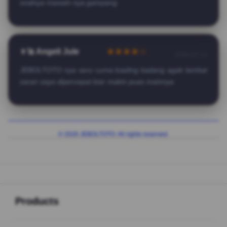
soalnya maxwin nya gampang
Angeli Jule
★★★★☆
2026-07-14
JEBOLTOTO nya seru cuma loading kadang agak lambat
saran saya dipercepat biar makin puas mainnya
© 2026 JEBOLTOTO. All rights reserved.
Buka
Footer Navigation
Products