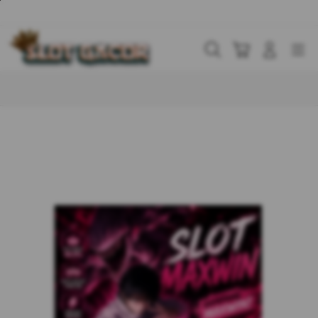
Skip
to
content
Cari
Troli
Login
Navigation
Buka Info Lebih Lanjut