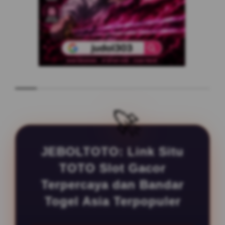
JEBOLTOTO: Link Situ
TOTO Slot Gacor
Terpercaya dan Bandar
Togel Asia Terpopuler