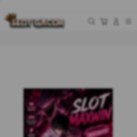
Skip
to
content
Cari
Troli
Login
Navigation
Buka Info Lebih Lanjut