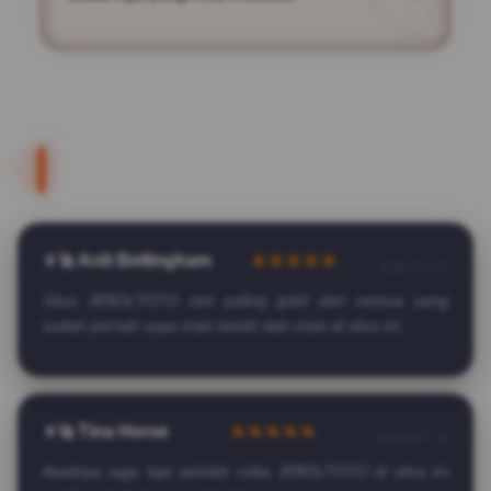
ULASAN TERBARU KOMUNITAS
JEBOLTOTO
Ardi Bellingham
★★★★★
2026-07-18
Situs JEBOLTOTO slot paling gokil dari semua yang
sudah pernah saya main betah dah main di situs ini
Tina Horse
★★★★★
2026-07-12
Awalnya ragu tapi setelah coba JEBOLTOTO di situs ini