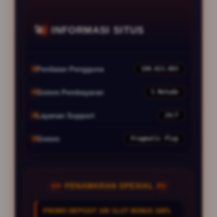
INFORMASI SITUS
Penilaian Pengguna
100.023.003
Sistem Pembayaran
5 Metode
Layanan Support
24/7
Sistem
Pragmatic Play
PENAWARAN SPESIAL
PROMO DEPOSIT 10K SLOT BONUS 100%