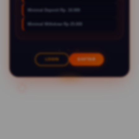
Minimal Deposit Rp. 10.000
Minimal Withdraw Rp 25.000
LOGIN
DAFTAR
Layer Popup Close
JEBOLTOTO: Link Situ
TOTO Slot Gacor Terpercaya
dan Bandar Togel Asia
Terpopuler