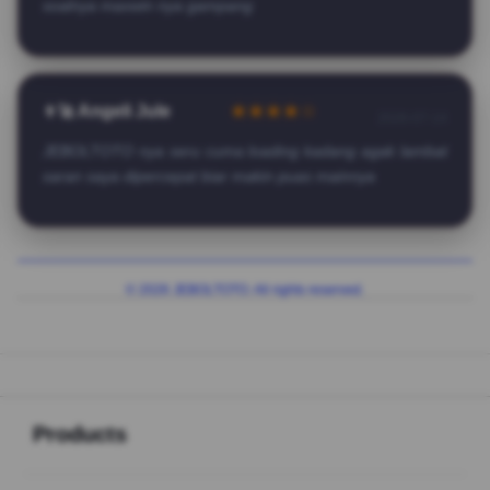
soalnya maxwin nya gampang
Angeli Jule
★★★★☆
2026-07-14
JEBOLTOTO nya seru cuma loading kadang agak lambat
saran saya dipercepat biar makin puas mainnya
© 2026 JEBOLTOTO. All rights reserved.
Buka
Footer Navigation
Products