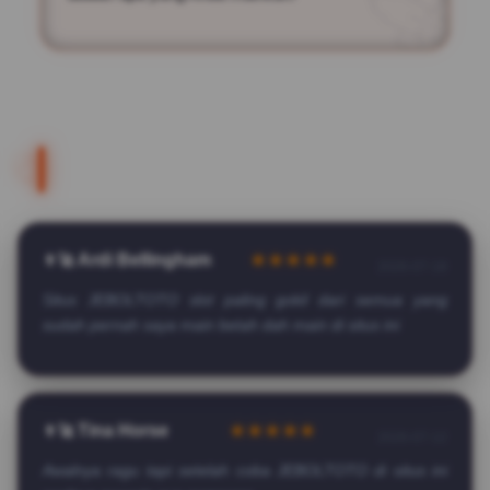
ULASAN TERBARU KOMUNITAS
JEBOLTOTO
Ardi Bellingham
★★★★★
2026-07-18
Situs JEBOLTOTO slot paling gokil dari semua yang
sudah pernah saya main betah dah main di situs ini
Tina Horse
★★★★★
2026-07-12
Awalnya ragu tapi setelah coba JEBOLTOTO di situs ini