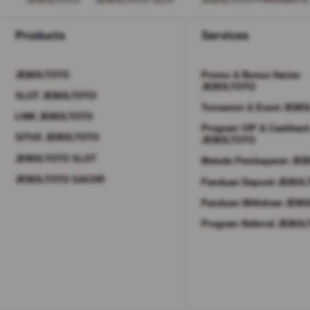
Footer Navigation
Products
Services
JEBOLTOTO
Promo & Bonus Harian
JEBOLTOTO
SLOT JEBOLTOTO
Turnamen & Event JEB
LINK JEBOLTOTO
Program VIP & Cashbac
SITUS JEBOLTOTO
JEBOLTOTO
JEBOLTOTO SLOT
Metode Pembayaran JE
JEBOLTOTO GACOR
Panduan Deposit JEBO
Panduan Withdraw JEB
Program Referral JEBO