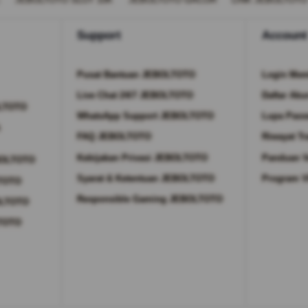
Support
Account
Pusat Bantuan JEBOLTOTO
Login Me
Live Chat 24/7 JEBOLTOTO
Daftar Ak
OLTOTO
WhatsApp Support JEBOLTOTO
Lupa Pas
k
FAQ JEBOLTOTO
Riwayat T
Kebijakan Privasi JEBOLTOTO
Panduan V
BOLTOTO
Syarat & Ketentuan JEBOLTOTO
Program 
LTOTO
Responsible Gaming JEBOLTOTO
OLTOTO
LTOTO