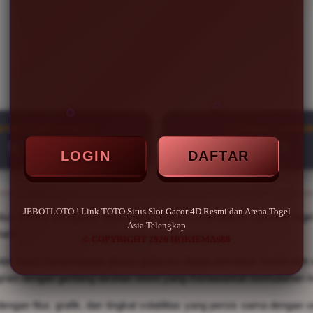
OTO Slot Gacor Terpercay
Terpopuler
ISTEM PEMBAYARAN
LAYANAN SUPPOR
5 Metode
24/7
LOGIN
DAFTAR
JEBOTLOTO ! Link TOTO Situs Slot Gacor 4D Resmi dan Arena Togel
 situs TOTO slot gacor terpercaya. Kami menyediakan pasaran toge
Asia Telengkap
ari!
© COPYRIGHT 2026 HOKIEMAS88
 Kami menyediakan akses gratis ke ribuan simulator mesin slot onl
ntegrasi dengan gerbang taruhan resmi yang menawarkan kemudahan tr
dengan fitur, grafik, dan tingkat volatilitas yang persis sama denga