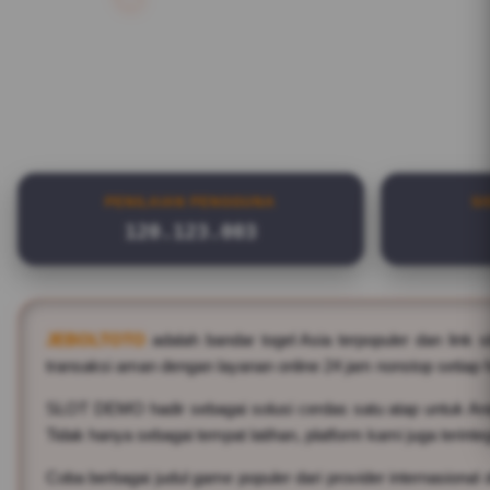
Layer Popup Close
JEBOLTOTO: Link Situ T
PENILAIAN PENGGUNA
S
120.123.003
JEBOLTOTO
adalah bandar togel Asia terpopuler dan link
transaksi aman dengan layanan online 24 jam nonstop setiap h
SLOT DEMO hadir sebagai solusi cerdas satu atap untuk Anda!
Tidak hanya sebagai tempat latihan, platform kami juga teri
Coba berbagai judul game populer dari provider internasional 