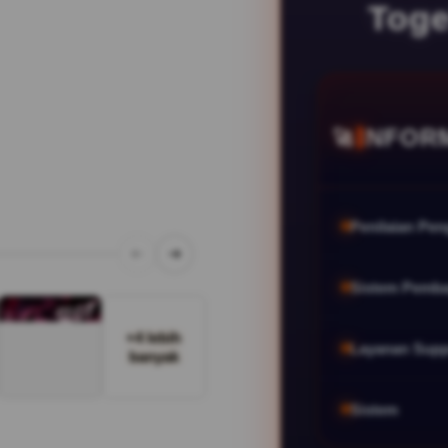
Toge
INFOR
Penilaian Pe
Sebelumnya
Berikutnya
Sistem Pemb
+4 lebih
Layanan Supp
banyak
Sistem