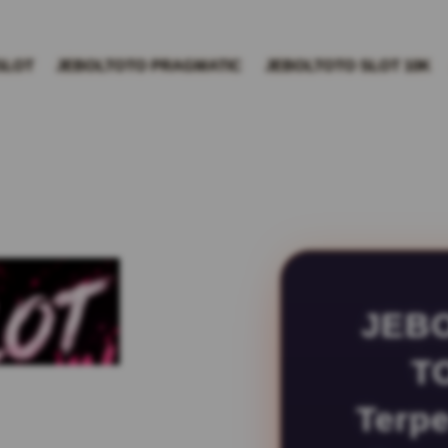
SLOT
JEBOLTOTO PRAGMATIC
JEBOLTOTO SLOT 10K
JEBO
T
Terp