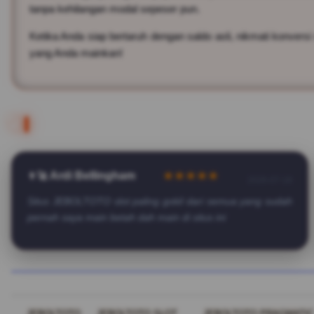
tanpa kehilangan modal sepeser pun.
Ketika Anda siap bertaruh dengan saldo asli, nikmati konvers
yang Anda mainkan!
ULASAN TERBARU KOMUNITAS 
Ardi Bellingham
★★★★★
2026-07-18
Situs JEBOLTOTO slot paling gokil dari semua yang sudah
pernah saya main betah dah main di situs ini
JEBOLTOTO
JEBOLTOTO SLOT
JEBOLTOTO PRAGMATI