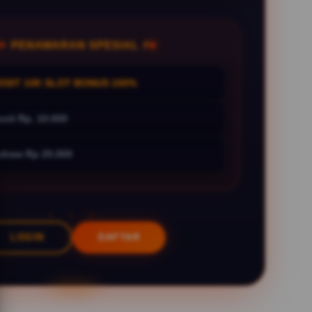
PENAWARAN SPESIAL
SIT 10K SLOT BONUS 100%
sit Rp. 10.000
hdraw Rp 25.000
LOGIN
DAFTAR