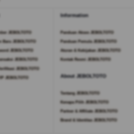
Information
mber JEBOLTOTO
Panduan Akses JEBOLTOTO
un Baru JEBOLTOTO
Panduan Pemula JEBOLTOTO
sword JEBOLTOTO
Aturan & Kebijakan JEBOLTOTO
ransaksi JEBOLTOTO
Kontak Resmi JEBOLTOTO
erifikasi JEBOLTOTO
About JEBOLTOTO
VIP JEBOLTOTO
Tentang JEBOLTOTO
Kenapa Pilih JEBOLTOTO
Partner & Affiliate JEBOLTOTO
Brand & Identitas JEBOLTOTO