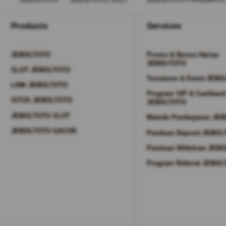
Footer Navigation
Products
Services
JEBOLTOTO
Promo & Bonus Harian
JEBOLTOTO
SLOT JEBOLTOTO
Turnamen & Event JEB
LINK JEBOLTOTO
Program VIP & Cashbac
SITUS JEBOLTOTO
JEBOLTOTO
JEBOLTOTO SLOT
Metode Pembayaran JE
JEBOLTOTO GACOR
Panduan Deposit JEBO
Panduan Withdraw JEB
Program Referral JEBO