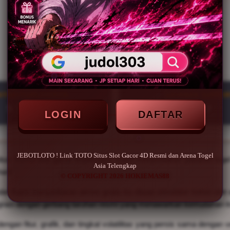
OTO Slot Gacor Terpercay
Terpopuler
ISTEM PEMBAYARAN
LAYANAN SUPPOR
5 Metode
24/7
LOGIN
DAFTAR
JEBOTLOTO ! Link TOTO Situs Slot Gacor 4D Resmi dan Arena Togel
 situs TOTO slot gacor terpercaya. Kami menyediakan pasaran toge
Asia Telengkap
ari!
© COPYRIGHT 2026 HOKIEMAS88
 Kami menyediakan akses gratis ke ribuan simulator mesin slot onl
ntegrasi dengan gerbang taruhan resmi yang menawarkan kemudahan tr
dengan fitur, grafik, dan tingkat volatilitas yang persis sama denga