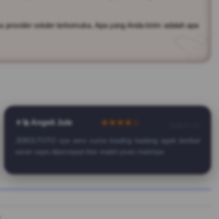
sa provider seluler terkemuka. Apa yang Anda kirim adalah apa
Angeli Jule
★★★★☆
2026-07-14
JEBOLTOTO nya seru cuma loading kadang agak lambat
saran saya dipercepat biar makin puas mainnya