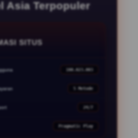
l Asia Terpopuler
MASI SITUS
ngguna
100.023.003
ayaran
5 Metode
ort
24/7
Pragmatic Play