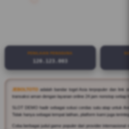
Layer Popup Close
JEBOLTOTO: Link Situ T
PENILAIAN PENGGUNA
S
120.123.003
JEBOLTOTO
adalah bandar togel Asia terpopuler dan link
transaksi aman dengan layanan online 24 jam nonstop setiap h
SLOT DEMO hadir sebagai solusi cerdas satu atap untuk Anda!
Tidak hanya sebagai tempat latihan, platform kami juga teri
Coba berbagai judul game populer dari provider internasional 