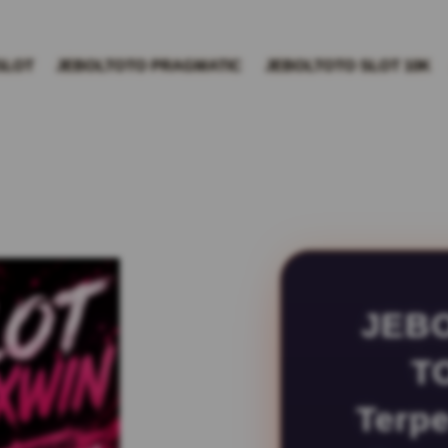
SLOT
JEBOLTOTO PRAGMATIC
JEBOLTOTO SLOT 10K
JEBO
T
Terp