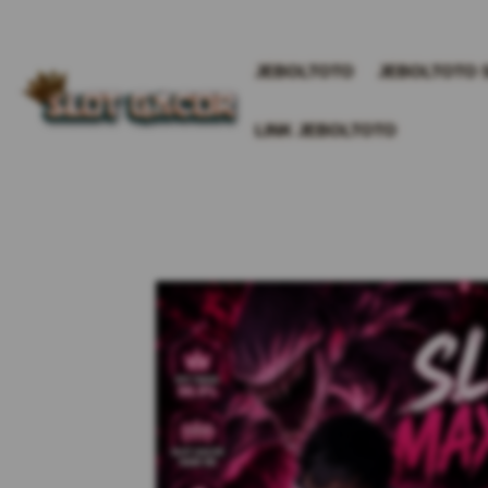
Skip
to
content
JEBOLTOTO
JEBOLTOTO 
LINK JEBOLTOTO
Buka Info Lebih Lanjut