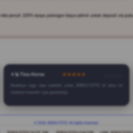
i nilai penuh 100% tanpa potongan biaya admin untuk deposit via pul
JEBOLTOTO
Tina Horse
★★★★★
2026-07-12
Awalnya ragu tapi setelah coba JEBOLTOTO di situs ini
soalnya maxwin nya gampang
© 2026 JEBOLTOTO. All rights reserved.
C
JEBOLTOTO SLOT 10K
JEBOLTOTO GACOR
LINK JEBOLTOTO