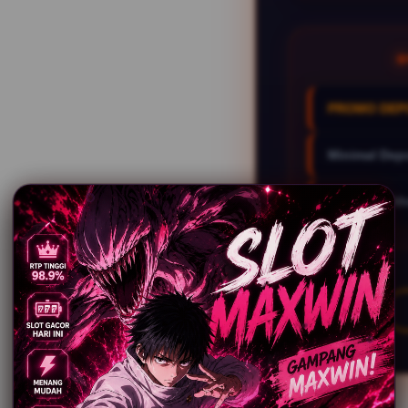
PROMO DEPO
Minimal Depo
Minimal Wit