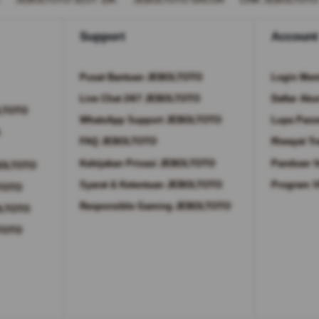
Support
Account
Pusat Bantuan JEBOLTOTO
Login Me
Live Chat 24/7 JEBOLTOTO
Daftar Ak
OLTOTO
WhatsApp Support JEBOLTOTO
Lupa Pas
k
FAQ JEBOLTOTO
Riwayat T
Kebijakan Privasi JEBOLTOTO
Panduan V
BOLTOTO
Syarat & Ketentuan JEBOLTOTO
Program 
LTOTO
Responsible Gaming JEBOLTOTO
OLTOTO
LTOTO