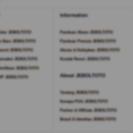
Information
mber JEBOLTOTO
Panduan Akses JEBOLTOTO
un Baru JEBOLTOTO
Panduan Pemula JEBOLTOTO
sword JEBOLTOTO
Aturan & Kebijakan JEBOLTOTO
ransaksi JEBOLTOTO
Kontak Resmi JEBOLTOTO
erifikasi JEBOLTOTO
About JEBOLTOTO
VIP JEBOLTOTO
Tentang JEBOLTOTO
Kenapa Pilih JEBOLTOTO
Partner & Affiliate JEBOLTOTO
Brand & Identitas JEBOLTOTO