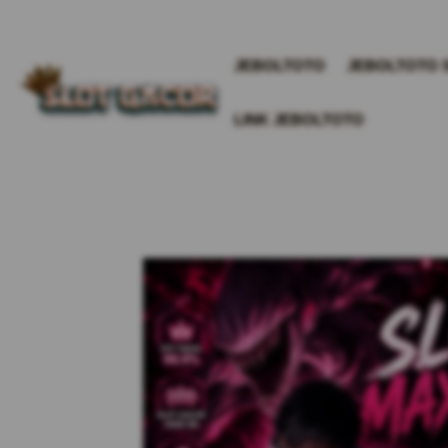
Skip
to
content
JEBOLTOTO
JEBOLTOTO 
LINK JEBOLTOTO
Buka Info Lebih Lanjut