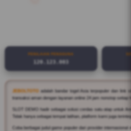
Layer Popup Close
JEBOLTOTO: Link Situ T
PENILAIAN PENGGUNA
S
120.123.003
JEBOLTOTO
adalah bandar togel Asia terpopuler dan link
transaksi aman dengan layanan online 24 jam nonstop setiap h
SLOT DEMO hadir sebagai solusi cerdas satu atap untuk Anda!
Tidak hanya sebagai tempat latihan, platform kami juga teri
Coba berbagai judul game populer dari provider internasional 