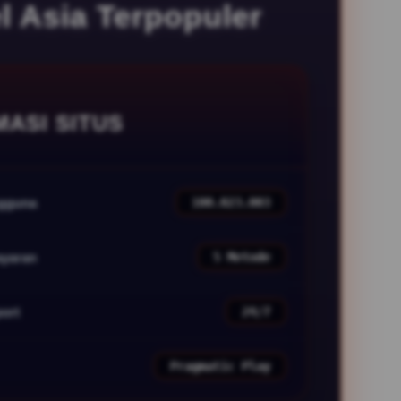
l Asia Terpopuler
MASI SITUS
ngguna
100.023.003
ayaran
5 Metode
ort
24/7
Pragmatic Play