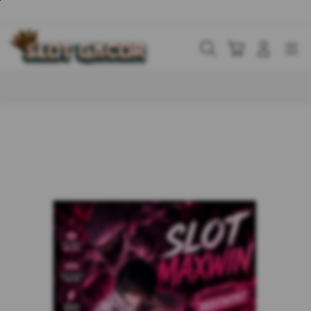
Skip
to
content
Cari
Troli
Login
Navigation
Buka Info Lebih Lanjut