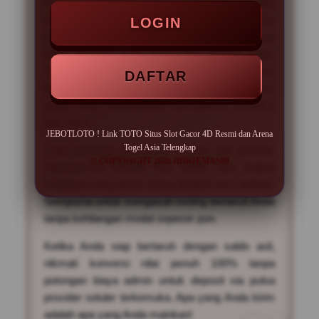
SLOT DEMO hadir sebagai solusi cerdas satu
atap untuk Anda! Kami menyediakan akses gratis
LOGIN
ke ribuan simulator mesin slot online terlengkap
untuk menguji pola, ritme, dan strategi Anda.
Tidak hanya sebagai tempat latihan, platform
DAFTAR
kami juga terintegrasi dengan gerbang taruhan
resmi yang menawarkan kemudahan transaksi
luar biasa.
JEBOTLOTO ! Link TOTO Situs Slot Gacor 4D Resmi dan Arena
Togel Asia Telengkap
Coba berbagai judul game populer dari provider
© COPYRIGHT 2026 HOKIEMAS88
internasional dengan fitur, grafik, dan tingkat
volatilitas yang persis sama dengan versi aslinya.
Sempurna untuk mengasah insting bertaruh Anda
tanpa kehilangan modal sepeser pun.
Ketika Anda siap bertaruh dengan saldo asli,
nikmati konversi nilai penuh 100% tanpa
potongan biaya admin untuk deposit via pulsa
provider seluler terkemuka. Apa yang Anda kirim
adalah apa yang Anda mainkan!