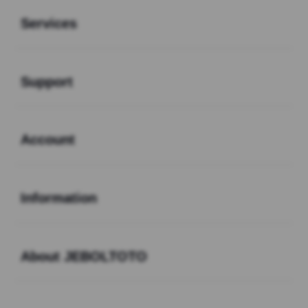
Buka
Services
Buka
Support
Buka
Account
Buka
Information
Buka
About JEBOLTOTO