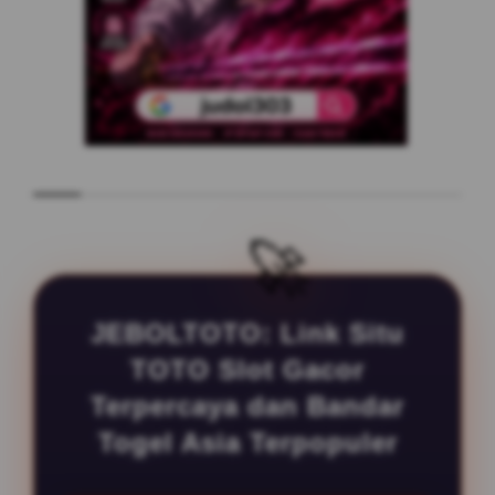
JEBOLTOTO: Link Situ
TOTO Slot Gacor
Terpercaya dan Bandar
Togel Asia Terpopuler