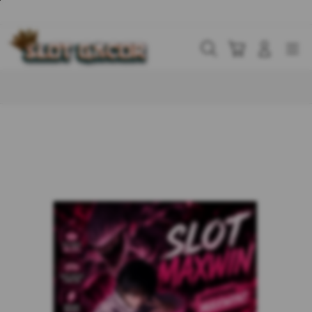
Skip
to
content
Cari
Troli
Login
Navigation
Buka Info Lebih Lanjut