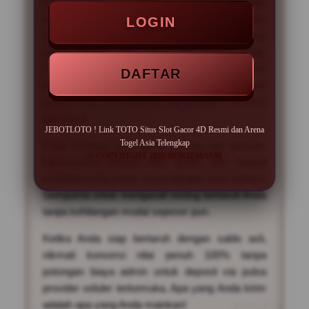
SLOT DEMO hadir sebagai solusi cerdas satu
atap untuk Anda! Kami menyediakan akses gratis
LOGIN
ke ribuan simulator mesin slot online terlengkap
untuk menguji pola, ritme, dan strategi Anda.
Tidak hanya sebagai tempat latihan, platform
DAFTAR
kami juga terintegrasi dengan gerbang taruhan
resmi yang menawarkan kemudahan transaksi
luar biasa.
JEBOTLOTO ! Link TOTO Situs Slot Gacor 4D Resmi dan Arena
Togel Asia Telengkap
Coba berbagai judul game populer dari provider
© COPYRIGHT 2026 HOKIEMAS88
internasional dengan fitur, grafik, dan tingkat
volatilitas yang persis sama dengan versi aslinya.
Sempurna untuk mengasah insting bertaruh Anda
tanpa kehilangan modal sepeser pun.
Ketika Anda siap bertaruh dengan saldo asli,
nikmati konversi nilai penuh 100% tanpa
potongan biaya admin untuk deposit via pulsa
provider seluler terkemuka. Apa yang Anda kirim
adalah apa yang Anda mainkan!