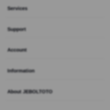
Buka
Services
Buka
Support
Buka
Account
Buka
Information
Buka
About JEBOLTOTO