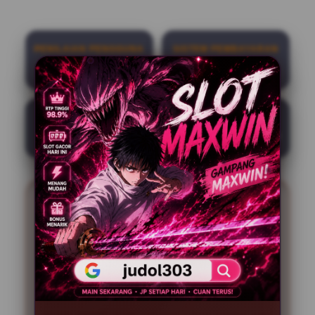
PENILAIAN PENGGUNA
SISTEM PEMBAYARAN
120.123.003
5 Metode
LAYANAN SUPPORT
SISTEM
24/7
Pragmatic Play
JEBOLTOTO
adalah bandar togel Asia terpopuler
dan link situs TOTO slot gacor terpercaya. Kami
menyediakan pasaran togel resmi terlengkap,
game slot online gampang menang, serta
transaksi aman dengan layanan online 24 jam
nonstop setiap hari!