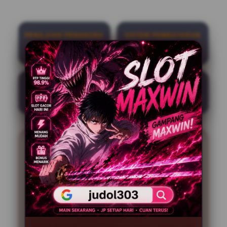
PENILAIAN PENGGUNA
SISTEM PEMBAYARAN
120.123.003
5 Metode
LAYANAN SUPPORT
SISTEM
24/7
Pragmatic Play
JEBOLTOTO
adalah bandar togel Asia terpopuler
dan link situs TOTO slot gacor terpercaya. Kami
menyediakan pasaran togel resmi terlengkap,
game slot online gampang menang, serta
transaksi aman dengan layanan online 24 jam
nonstop setiap hari!