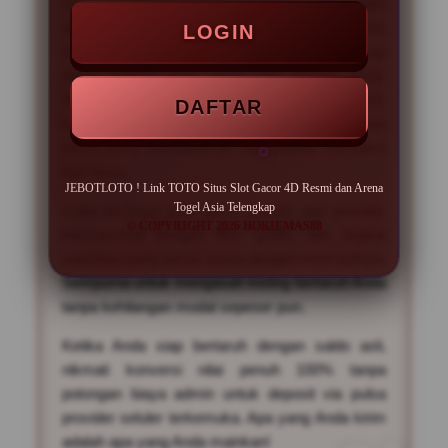
SLOT DEMO hadir sebagai solusi cerdas satu
atap untuk Anda! Kami menyediakan akses gratis
LOGIN
ke ribuan simulator mesin slot online terlengkap
untuk menguji pola, ritme, dan strategi Anda.
Tidak hanya sebagai tempat latihan, platform
DAFTAR
kami juga terintegrasi dengan gerbang taruhan
resmi yang menawarkan kemudahan transaksi
luar biasa.
JEBOTLOTO ! Link TOTO Situs Slot Gacor 4D Resmi dan Arena
Togel Asia Telengkap
Coba berbagai judul game populer dari provider
© COPYRIGHT 2026 HOKIEMAS88
internasional dengan fitur, grafik, dan tingkat
volatilitas yang persis sama dengan versi aslinya.
Sempurna untuk mengasah insting bertaruh Anda
tanpa kehilangan modal sepeser pun.
Ketika Anda siap bertaruh dengan saldo asli,
nikmati konversi nilai penuh 100% tanpa
potongan biaya admin untuk deposit via pulsa
provider seluler terkemuka. Apa yang Anda kirim
adalah apa yang Anda mainkan!