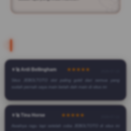
ULASAN TERBARU KOMUNITAS
JEBOLTOTO
Ardi Bellingham
★★★★★
2026-07-18
Situs JEBOLTOTO slot paling gokil dari semua yang
sudah pernah saya main betah dah main di situs ini
Tina Horse
★★★★★
2026-07-12
Awalnya ragu tapi setelah coba JEBOLTOTO di situs ini