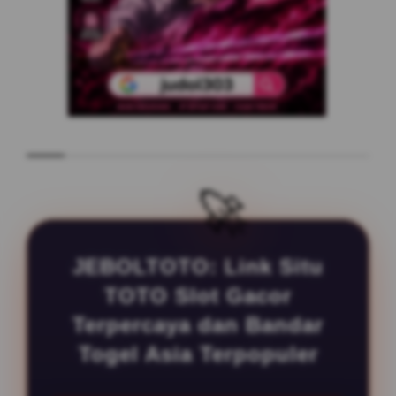
JEBOLTOTO: Link Situ
TOTO Slot Gacor
Terpercaya dan Bandar
Togel Asia Terpopuler