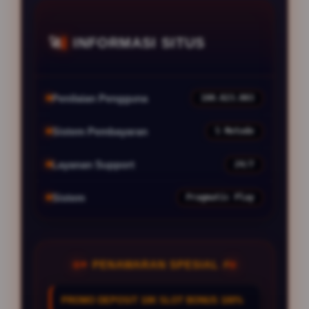
INFORMASI SITUS
Penilaian Pengguna
100.023.003
Sistem Pembayaran
5 Metode
Layanan Support
24/7
Sistem
Pragmatic Play
PENAWARAN SPESIAL
PROMO DEPOSIT 10K SLOT BONUS 100%