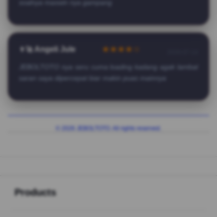
soalnya maxwin nya gampang
Angeli Jule
★★★★☆
2026-07-14
JEBOLTOTO nya seru cuma loading kadang agak lambat
saran saya dipercepat biar makin puas mainnya
© 2026 JEBOLTOTO. All rights reserved.
Buka
Footer Navigation
Products