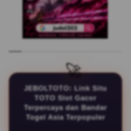
JEBOLTOTO: Link Situ
TOTO Slot Gacor
Terpercaya dan Bandar
Togel Asia Terpopuler