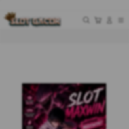
Skip
to
content
Cari
Troli
Login
Navigation
Buka Info Lebih Lanjut