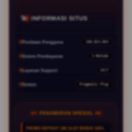
INFORMASI SITUS
Penilaian Pengguna
100.023.003
Sistem Pembayaran
5 Metode
Layanan Support
24/7
Sistem
Pragmatic Play
PENAWARAN SPESIAL
PROMO DEPOSIT 10K SLOT BONUS 100%