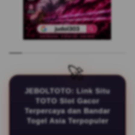
JEBOLTOTO: Link Situ
TOTO Slot Gacor
Terpercaya dan Bandar
Togel Asia Terpopuler