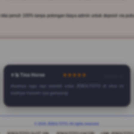
i nilai penuh 100% tanpa potongan biaya admin untuk deposit via pul
JEBOLTOTO
Tina Horse
★★★★★
2026-07-12
Awalnya ragu tapi setelah coba JEBOLTOTO di situs ini
soalnya maxwin nya gampang
© 2026 JEBOLTOTO. All rights reserved.
C
JEBOLTOTO SLOT 10K
JEBOLTOTO GACOR
LINK JEBOLTOTO