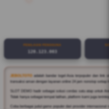
Layer Popup Close
JEBOLTOTO: Link Situ T
PENILAIAN PENGGUNA
S
120.123.003
JEBOLTOTO
adalah bandar togel Asia terpopuler dan link
transaksi aman dengan layanan online 24 jam nonstop setiap h
SLOT DEMO hadir sebagai solusi cerdas satu atap untuk Anda!
Tidak hanya sebagai tempat latihan, platform kami juga teri
Coba berbagai judul game populer dari provider internasional 