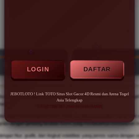
OTO Slot Gacor Terpercay
Terpopuler
ISTEM PEMBAYARAN
LAYANAN SUPPOR
5 Metode
24/7
LOGIN
DAFTAR
JEBOTLOTO ! Link TOTO Situs Slot Gacor 4D Resmi dan Arena Togel
 situs TOTO slot gacor terpercaya. Kami menyediakan pasaran toge
Asia Telengkap
ari!
© COPYRIGHT 2026 HOKIEMAS88
 Kami menyediakan akses gratis ke ribuan simulator mesin slot onl
ntegrasi dengan gerbang taruhan resmi yang menawarkan kemudahan tr
dengan fitur, grafik, dan tingkat volatilitas yang persis sama denga