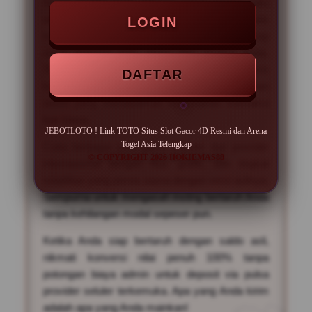
SLOT DEMO hadir sebagai solusi cerdas satu
atap untuk Anda! Kami menyediakan akses gratis
LOGIN
ke ribuan simulator mesin slot online terlengkap
untuk menguji pola, ritme, dan strategi Anda.
Tidak hanya sebagai tempat latihan, platform
DAFTAR
kami juga terintegrasi dengan gerbang taruhan
resmi yang menawarkan kemudahan transaksi
luar biasa.
JEBOTLOTO ! Link TOTO Situs Slot Gacor 4D Resmi dan Arena
Togel Asia Telengkap
Coba berbagai judul game populer dari provider
© COPYRIGHT 2026 HOKIEMAS88
internasional dengan fitur, grafik, dan tingkat
volatilitas yang persis sama dengan versi aslinya.
Sempurna untuk mengasah insting bertaruh Anda
tanpa kehilangan modal sepeser pun.
Ketika Anda siap bertaruh dengan saldo asli,
nikmati konversi nilai penuh 100% tanpa
potongan biaya admin untuk deposit via pulsa
provider seluler terkemuka. Apa yang Anda kirim
adalah apa yang Anda mainkan!