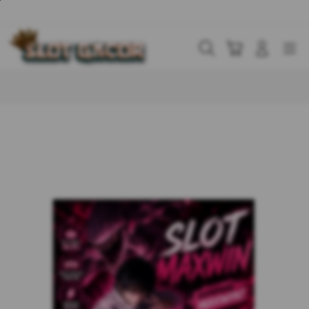
Skip
to
content
Cari
Troli
Login
Navigation
Buka Info Lebih Lanjut