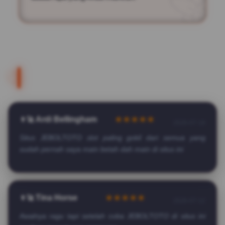
ULASAN TERBARU KOMUNITAS
JEBOLTOTO
Ardi Bellingham
★★★★★
2026-07-18
Situs JEBOLTOTO slot paling gokil dari semua yang
sudah pernah saya main betah dah main di situs ini
Tina Horse
★★★★★
2026-07-12
Awalnya ragu tapi setelah coba JEBOLTOTO di situs ini