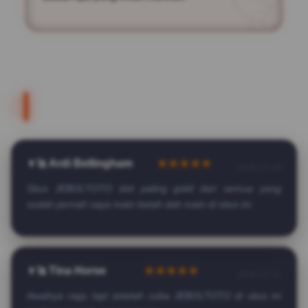
ULASAN TERBARU KOMUNITAS
JEBOLTOTO
Ardi Bellingham
★★★★★
2026-07-18
Situs JEBOLTOTO slot paling gokil dari semua yang
sudah pernah saya main betah dah main di situs ini
Tina Horse
★★★★★
2026-07-12
Awalnya ragu tapi setelah coba JEBOLTOTO di situs ini