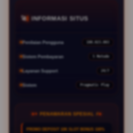
INFORMASI SITUS
Penilaian Pengguna
100.023.003
Sistem Pembayaran
5 Metode
Layanan Support
24/7
Sistem
Pragmatic Play
PENAWARAN SPESIAL
PROMO DEPOSIT 10K SLOT BONUS 100%